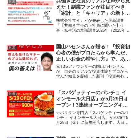
共働き正社員のリアルな声から見
副 業
ダイレクトに企業へ届け、案件獲得のチ
えた！副業ファンが注目すべき
ャンスを広げましょう！
「家計」と「キャリア」の新トレ
ンド
株式会社マイナビが発表した最新調査
「【共働き世帯の正社員に聞いた】仕
事・私生活の意識調査2026年（2025年実
績）」から、共働き世帯の家計事情やキ
ャリア意識が明らかに。この結果が、副
業を「推し活」のように楽しむ皆さんに
国山ハセンさんが贈る！『投資初
副 業
とって、どんな新たなヒントをもたらす
心者の僕がプロたちから学んだ、
のかを深掘りします！
正しいお金の増やし方』で、あな
たの副業ライフも加速！
元TBSアナウンサーの国山ハセンさん
が、自身のリアルな投資体験とプロから
学んだ知見を凝縮した新刊『投資初心者
の僕がプロたちから学んだ、正しいお金
の増やし方』を2026年3月27日（金）に
発売します。投資ビギナーの副業ファン
「スパゲッティーのパンチョ イ
副 業
必見の、お金を「楽しく稼ぐ」ための実
オンモール大日店」が5月29日オ
践的ノウハウが満載です。
ープン！3連続オープニングキャ
ンペーンで推し活を盛り上げよ
ナポリタン専門店「スパゲッティーのパ
う！
ンチョ イオンモール大日店」が2026年5
月29日（金）に新規開店します。大日駅
直結というアクセス抜群の立地に、3連続
オープニングキャンペーンも開催され、
ファン待望のイベントが目白押しです。