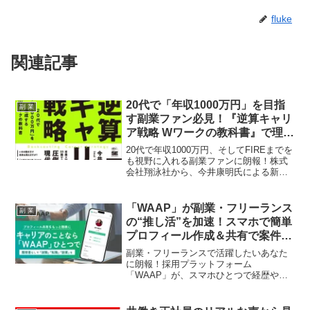
fluke
関連記事
20代で「年収1000万円」を目指
副 業
す副業ファン必見！『逆算キャリ
ア戦略 Wワークの教科書』で理想
のキャリアを掴もう！
20代で年収1000万円、そしてFIREまでを
も視野に入れる副業ファンに朗報！株式
会社翔泳社から、今井康明氏による新刊
『逆算キャリア戦略 20代で「年収1000万
円」を達成するＷワークの教科書』が5月
22日に発売されます。本業と副業を掛け
「WAAP」が副業・フリーランス
副 業
合わせ、圧倒的な複利効果で理想のキャ
の“推し活”を加速！スマホで簡単
リアと資産を築くための、現代最強の働
プロフィール作成＆共有で案件ゲ
き方を徹底解説した一冊です。
ットのチャンス拡大！
副業・フリーランスで活躍したいあなた
に朗報！採用プラットフォーム
「WAAP」が、スマホひとつで経歴やス
キルをアピールできる「プロフィールシ
ェア機能」をリリースしました。面倒な
書類作成から解放され、あなたの魅力を