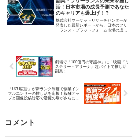
副業・フリーランスの未来を推し
副 業
活！日本市場の成長予測であなた
のキャリアも爆上げ！？
株式会社マーケットリサーチセンターが
発表した最新レポートから、日本のフリ
ーランス・プラットフォーム市場の成長
と動向を深掘り！副業ファン必見の未来
予測で、あなたの「推し活」をさらに加
速させましょう！
劇場で「100億円の守護神」に！映画『ミ
ステリー・アリーナ』超バイトで推し活
副業！
「UZU広告」が新ランク制度で副業イン
フルエンサーの推し活を応援！報酬アッ
プと画像投稿対応で活躍の場がさらに拡
大！
コメント