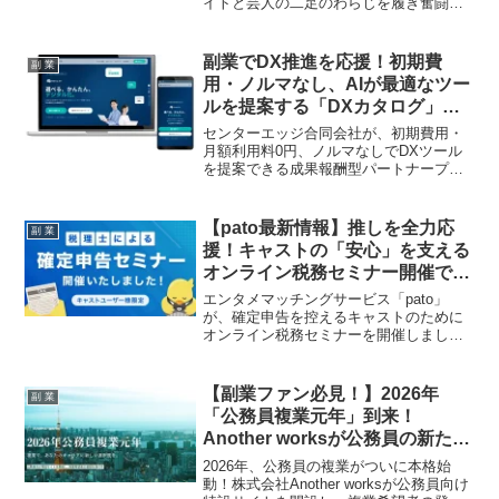
イトと芸人の二足のわらじを履き奮闘す
るピン芸人TAIGAさんの“イマ”に迫りまし
た。Uber Eats配達員としてのリアルな家
計事情や、家族への深い愛情、そして後
副業でDX推進を応援！初期費
副 業
輩芸人たちとの絆を胸に夢を追い続ける
用・ノルマなし、AIが最適なツー
熱い芸人魂は、多くの副業ファンや夢を
ルを提案する「DXカタログ」で
追いかける人々に勇気を与えることでし
新たな収入源を掴もう！
ょう。
センターエッジ合同会社が、初期費用・
月額利用料0円、ノルマなしでDXツール
を提案できる成果報酬型パートナープロ
グラム兼アプリ「DXカタログ」の提供を
開始しました。150以上のDXサービスを
AIが最適提案し、専門知識がなくてもプ
【pato最新情報】推しを全力応
副 業
ロのサポートで安心して取り組めるた
援！キャストの「安心」を支える
め、副業を探している方や顧客単価を上
オンライン税務セミナー開催で、
げたいビジネスパーソンに注目されてい
活動がもっと輝く！
ます。
エンタメマッチングサービス「pato」
が、確定申告を控えるキャストのために
オンライン税務セミナーを開催しまし
た。この取り組みは、キャストが税務面
での不安なく活動に専念できるようサポ
ートし、ファンにとっても安心して推し
【副業ファン必見！】2026年
副 業
活を楽しめる健全なエンタメ環境を創出
「公務員複業元年」到来！
することを目指しています。
Another worksが公務員の新たな
挑戦を全力応援！
2026年、公務員の複業がついに本格始
動！株式会社Another worksが公務員向け