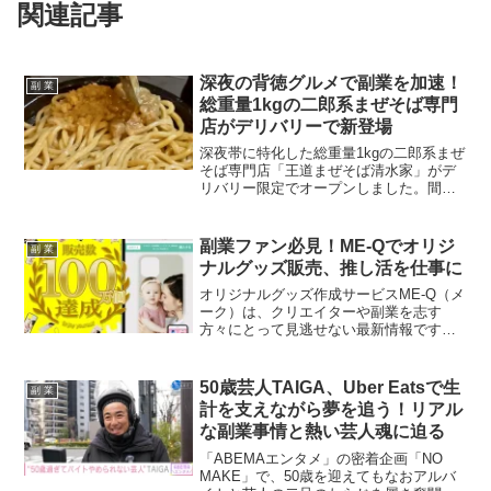
関連記事
深夜の背徳グルメで副業を加速！
副 業
総重量1kgの二郎系まぜそば専門
店がデリバリーで新登場
深夜帯に特化した総重量1kgの二郎系まぜ
そば専門店「王道まぜそば清水家」がデ
リバリー限定でオープンしました。間借
りマッチングプラットフォーム「シェア
レストラン」を活用し、低リスクで開業
したこのビジネスモデルは、副業を考え
副業ファン必見！ME-Qでオリジ
副 業
る方々にとって新たなヒントとなるかも
ナルグッズ販売、推し活を仕事に
しれません。
オリジナルグッズ作成サービスME-Q（メ
ーク）は、クリエイターや副業を志す
方々にとって見逃せない最新情報です。
スマホで手軽にデザインし、1個から販売
可能なため、在庫リスクなしであなたの
「好き」を収益に変えることができま
50歳芸人TAIGA、Uber Eatsで生
副 業
す。副業ファンや推し活を応援する全て
計を支えながら夢を追う！リアル
の人へ、夢の実現をサポートするこのサ
な副業事情と熱い芸人魂に迫る
ービスで、クリエイティブな活動を広げ
ましょう。
「ABEMAエンタメ」の密着企画「NO
MAKE」で、50歳を迎えてもなおアルバ