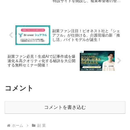
特設サイトを開設し、複業希望者の登録
受付を開始しました。総務省の通知によ
り、公務員の皆さんも民間や地域でスキ
ルを活かせるチャンスが拡大。イベント
やラジオ配信で情報も満載、あなたのキ
ャリアに新しい選択肢が広がる予感で
す！
副業ファン注目！ビオネスト社と『シェ
アフル』が仕掛ける、介護現場の新「推
し活」バイトモデルが誕生！
副業ファン必見！生成AIで記事作成を爆
速化＆高クオリティ化する秘訣を大公開
する無料セミナー開催！
コメント
コメントを書き込む
ホーム
副 業