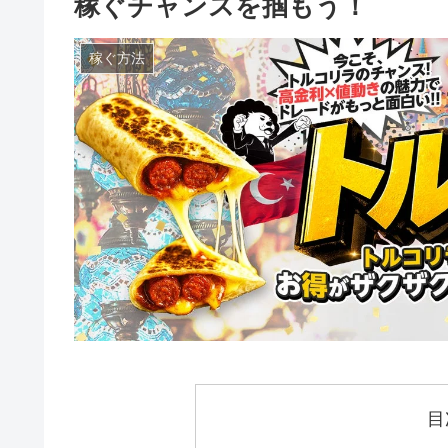
稼ぐチャンスを掴もう！
稼ぐ方法
目