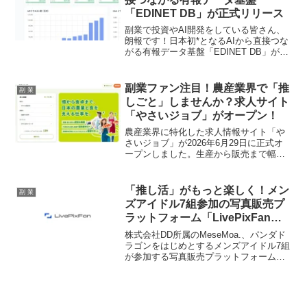
制作も安心です。
「EDINET DB」が正式リリース
副業で投資やAI開発をしている皆さん、
朗報です！日本初*となるAIから直接つな
がる有報データ基盤「EDINET DB」が正
式リリースされました。β公開からわずか
約10日で1,300件超のAPI利用登録を達成
し、その注目度は高まるばかり。AIのハ
副業ファン注目！農産業界で「推
副 業
ルシネーション問題を解決し、全上場企
しごと」しませんか？求人サイト
業の財務データを効率的に分析できるこ
「やさいジョブ」がオープン！
のサービスは、あなたの副業「推し活」
を強力にサポートしてくれること間違い
農産業界に特化した求人情報サイト「や
なし！ローンチキャンペーンで永久半額
さいジョブ」が2026年6月29日に正式オ
のチャンスも。*名寄せ済み日本株有報デ
ープンしました。生産から販売まで幅広
ータをリモートMCPで提供するサービス
い職種を網羅し、週末だけの副業など多
として、2026年2月末時点の調査による。
様な働き方を応援。オープンを記念し
て、初回3ヶ月間求人掲載費用が完全無料
「推し活」がもっと楽しく！メン
副 業
となるキャンペーンも実施中です。
ズアイドル7組参加の写真販売プ
ラットフォーム「LivePixFan」
本格始動
株式会社DD所属のMeseMoa.、パンダド
ラゴンをはじめとするメンズアイドル7組
が参加する写真販売プラットフォーム
「LivePixFan」が本格運用を開始しまし
た。ライブ写真やアーティスト写真の購
入を通じて、ファンの応援がより直接的
にアーティストの活動を支える新しい