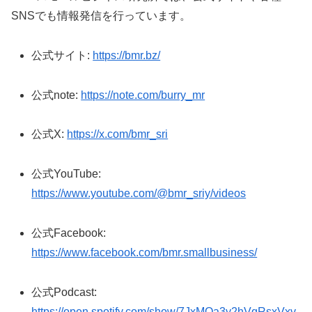
SNSでも情報発信を行っています。
公式サイト:
https://bmr.bz/
公式note:
https://note.com/burry_mr
公式X:
https://x.com/bmr_sri
公式YouTube:
https://www.youtube.com/@bmr_sriy/videos
公式Facebook:
https://www.facebook.com/bmr.smallbusiness/
公式Podcast:
https://open.spotify.com/show/7JxMOa3y2hVqRsxVxv