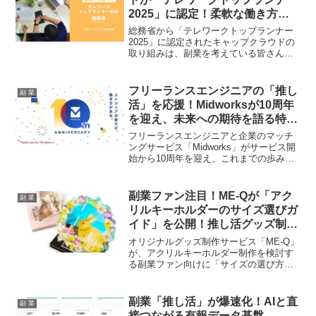
2025」に認定！柔軟な働き方
が、あなたの副業ライフをさらに
総務省から「テレワークトップランナー
加速させるかも？
2025」に認定されたキャップクラウドの
取り組みは、副業を考えている皆さんに
とって見逃せない情報です！「働き方、
パーソナライズ」を掲げる同社の柔軟な
働き方推進が、私たちの副業ライフにど
フリーランスエンジニアの「推し
副 業
んな可能性をもたらすのか、その魅力に
活」を応援！Midworksが10周年
迫ります。
を迎え、未来への期待を語る特設
サイトを公開
フリーランスエンジニアと企業のマッチ
ングサービス「Midworks」がサービス開
始から10周年を迎え、これまでの歩みと
未来へのビジョンを語る記念サイトを公
開しました。正社員並みの保障でエンジ
ニアのキャリアを支え、60,000人を超え
副業ファン注目！ME-Qが「アク
副 業
る登録者と25,000件の案件実績を持つ
リルキーホルダーのサイズ選びガ
Midworksの最新情報に注目です。
イド」を公開！推し活グッズ制作
の悩みを解決！
オリジナルグッズ制作サービス「ME-Q」
が、アクリルキーホルダー制作を検討す
る副業ファン向けに「サイズの選び方ガ
イド」を公開しました。推し活グッズや
同人イベントでの販売、企業ノベルティ
制作で失敗しないためのヒントが満載。1
副業「推し活」が爆速化！AIと直
副 業
個からの試作も可能で、初めてのグッズ
接つながる有報データ基盤