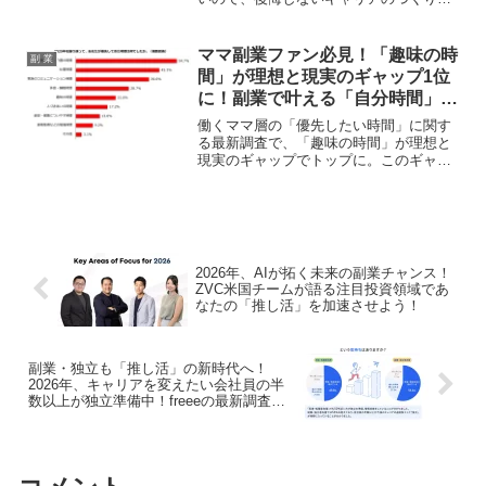
教えてください』が発売されました。副
業を通じて自分らしいキャリアを築きた
いと考える方々に、具体的な人生設計の
ママ副業ファン必見！「趣味の時
副 業
ヒントを提供する、まさに推し活を応援
間」が理想と現実のギャップ1位
するような一冊です。
に！副業で叶える「自分時間」の
充実
働くママ層の「優先したい時間」に関す
る最新調査で、「趣味の時間」が理想と
現実のギャップでトップに。このギャッ
プを埋め、自分らしい働き方と充実した
「自分時間」を実現するためのヒントと
して、副業の可能性を探ります。
2026年、AIが拓く未来の副業チャンス！
ZVC米国チームが語る注目投資領域であ
なたの「推し活」を加速させよう！
副業・独立も「推し活」の新時代へ！
2026年、キャリアを変えたい会社員の半
数以上が独立準備中！freeeの最新調査で
明らかになった「攻め」と「守り」のキ
ャリア戦略