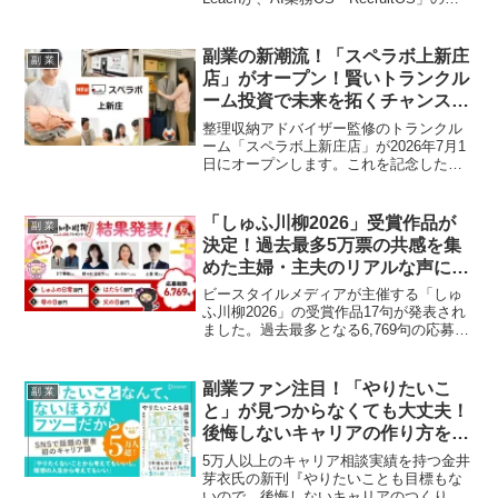
前登録受付を開始。これまでバラバラだ
った業務ツールをAIで統合し、あなたの
「推し活」（＝転職支援）を劇的に効率
副業の新潮流！「スペラボ上新庄
副 業
化します。月200名以上の候補者対応も夢
店」がオープン！賢いトランクル
じゃない、未来の働き方を体験するチャ
ーム投資で未来を拓くチャンス到
ンスです！
来！
整理収納アドバイザー監修のトランクル
ーム「スペラボ上新庄店」が2026年7月1
日にオープンします。これを記念したオ
ープニングキャンペーンに加え、副業フ
ァン注目の「トランクルーム投資」に関
するAmazonランキング1位獲得書籍の無
「しゅふ川柳2026」受賞作品が
副 業
料プレゼント企画も実施中。非接触で手
決定！過去最多5万票の共感を集
軽に始められるトランクルームの魅力
めた主婦・主夫のリアルな声に注
と、新たな資産形成の可能性に迫りま
目！
す。
ビースタイルメディアが主催する「しゅ
ふ川柳2026」の受賞作品17句が発表され
ました。過去最多となる6,769句の応募と
50,143票の一般投票を経て、野々村友紀
子氏ら著名人が審査員を務め、働く主
婦・主夫の日常や「はたらく」にまつわ
副業ファン注目！「やりたいこ
副 業
る本音が五・七・五に込められていま
と」が見つからなくても大丈夫！
す。
後悔しないキャリアの作り方をプ
ロが伝授する一冊が登場！
5万人以上のキャリア相談実績を持つ金井
芽衣氏の新刊『やりたいことも目標もな
いので、後悔しないキャリアのつくり方