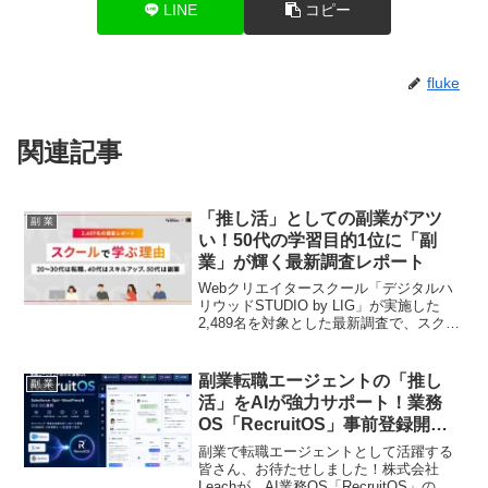
LINE
コピー
fluke
関連記事
「推し活」としての副業がアツ
副 業
い！50代の学習目的1位に「副
業」が輝く最新調査レポート
Webクリエイタースクール「デジタルハ
リウッドSTUDIO by LIG」が実施した
2,489名を対象とした最新調査で、スクー
ルで学ぶ理由が年代によって大きく異な
ることが判明しました。特に50代では
「副業」が学習目的のトップに躍り出て
副業転職エージェントの「推し
副 業
おり、多くの副業ファンにとって見逃せ
活」をAIが強力サポート！業務
ない情報です。年代ごとの学習目的の傾
OS「RecruitOS」事前登録開始
向から、あなたの「副業推し活」をさら
で生産性爆上がり！
に充実させるヒントが見つかるかもしれ
副業で転職エージェントとして活躍する
ません。
皆さん、お待たせしました！株式会社
Leachが、AI業務OS「RecruitOS」の事