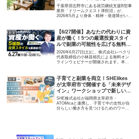
ITスキルで最大時給500円も！
千葉県習志野市にある就労継続支援B型事
業所「ドリームクエスト津田沼」が、
2026年5月より身体・精神・発達障がい等
により通所が困難な方を対象とした「完
全在宅ワーク支援プログラム」を大幅に
拡充します。PC貸与やオンライン個別指
【6/27開催】あなたの代わりに資
副 業
導でITスキルを習得し、自宅でプロのデ
産が働く！5つの厳選投資スタイ
ジタル業務に挑戦できるこのプログラム
ルで副業の可能性を広げる無料ウ
は、あなたの「稼ぎたい」を力強く応援
ェビナー
します！
2026年6月27日(土)に、株式会社レベクリ
代表取締役の小林昌裕氏による無料オン
ラインウェビナーが開催されます。本業
で忙しい方や複数の投資スタイルを比較
したい方のために、特に注目の5種類の投
資スタイルが厳選して紹介されます。
子育てと副業を両立！SHElikes
副 業
が太宰府市で開催する「未来デザ
イン」ワークショップで新しいキ
ャリアを掴もう！
SHE株式会社が福岡県太宰府市・
ATOMicaと連携し、子育て中の女性が自
分らしい働き方を見つけるためのワーク
ショップを開催します。デジタルスキル
を活かした副業やキャリアチェンジに関
心のあるファン必見のイベントです。託
児サービスも用意され、ライフイベント
と仕事の両立を考えるすべての女性を応
援します。