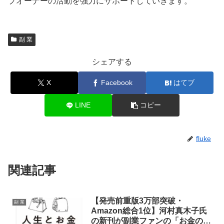
プオーナーの活動を強力にサポートしていきます。
副 業
シェアする
X
Facebook
はてブ
LINE
コピー
fluke
関連記事
【発売前重版3万部突破・
副 業
Amazon総合1位】河村真木子氏
の新刊が副業ファンの「お金の不