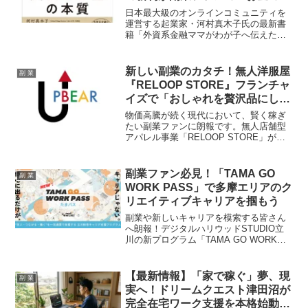
安」を解消する！
日本最大級のオンラインコミュニティを
運営する起業家・河村真木子氏の最新書
籍「外資系金融ママがわが子へ伝えたい
人生とお金の本質」が、発売前重版で3万
部を突破し、Amazon総合ランキングで1
位を獲得するなど、発売前から大きな注
新しい副業のカタチ！無人洋服屋
副 業
目を集めています。金融リテラシーとい
『RELOOP STORE』フランチャ
う「世界共通言語」を身につけ、人生の
イズで「おしゃれを贅沢品にしな
選択肢を広げたい副業ファン必見の一冊
い」を推し活しよう！
です。
物価高騰が続く現代において、賢く稼ぎ
たい副業ファンに朗報です。無人店舗型
アパレル事業「RELOOP STORE」が、
フランチャイズオーナーの本格募集を開
始しました。未経験からでも挑戦しやす
い低コスト運営で、ファッションを楽し
副業ファン必見！「TAMA GO
副 業
みながら社会貢献もできる、新しい副業
WORK PASS」で多摩エリアのク
の魅力を深掘りします。
リエイティブキャリアを掴もう
副業や新しいキャリアを模索する皆さん
へ朗報！デジタルハリウッドSTUDIO立
川の新プログラム「TAMA GO WORK
PASS」が、多摩エリアでのクリエイティ
ブな働き方を実現します。スキルアップ
から就業まで、あなたの「推し活」を強
【最新情報】「家で稼ぐ」夢、現
副 業
力にバックアップ！
実へ！ドリームクエスト津田沼が
完全在宅ワーク支援を本格始動！