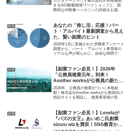
カスタマークラウド株式会社が本格展開
するAGI駆動開発ワークショップと、国
際的なAI映像ハッカソンの詳細をお届
け！AIを「使う」から「担わせる」時代
へとシフトし、副業でのプロトタイプ開
発を加速させる最先端の取り組みで、あ
あなたの「推し活」応援！パー
副 業
なたのアイデア実現を強力にサポートし
ト・アルバイト最新調査から見え
ます。
た、賢い副業のヒント
2026年1月に実施された求職者アンケート
調査から、パート・アルバイト希望者の
リアルな声が明らかに。自由な時間での
勤務希望が最多、土日勤務は半数が希望
しないなど、副業ワーカーにも役立つ
「理想の働き方」と「応募のコツ」をご
【副業ファン必見！】2026年
副 業
紹介します。
「公務員複業元年」到来！
Another worksが公務員の新たな
挑戦を全力応援！
2026年、公務員の複業がついに本格始
動！株式会社Another worksが公務員向け
特設サイトを開設し、複業希望者の登録
受付を開始しました。総務省の通知によ
り、公務員の皆さんも民間や地域でスキ
ルを活かせるチャンスが拡大。イベント
【副業ファン必見！】Levelaが
副 業
やラジオ配信で情報も満載、あなたのキ
『バズの女王』あいめこ氏創業
ャリアに新しい選択肢が広がる予感で
sizuru wizを買収！SNS教育から
す！
「新しい雇用」創出へ、推し活が