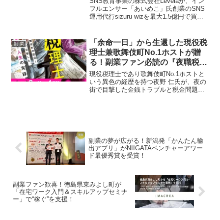
SNS教育事業の株式会社Levelaが、イン
仕事になる未来が加速！
フルエンサー「あいめこ」氏創業のSNS
運用代行sizuru wizを最大1.5億円で買収
しました。このM&Aにより、Levelaの教
育ノウハウとsizuru wizの実践力が融合。
副業ファンにとって「学びが新しい雇用
「余命一日」から生還した現役税
副 業
に直結する」プラットフォームが誕生
理士兼歌舞伎町No.1ホストが贈
し、SNSを通じた多様な働き方がさらに
る！副業ファン必読の『夜職税理
広がることに期待が高まります。
士』が確定申告シーズンに登場
現役税理士であり歌舞伎町No.1ホストと
いう異色の経歴を持つ夜野 仁氏が、夜の
街で目撃した金銭トラブルと税金問題を
赤裸々に描いた書籍『夜職税理士 歌舞伎
町の底辺と頂点で目撃した、税金と人生
の実録』が2月6日（金）に発売されま
す。副業やフリーランスの税務調査、副
業バレ、確定申告の悩みに答える、まさ
にサバイバルガイドです。
副業の夢が広がる！新潟発「かんたん輸
出アプリ」がNIIGATAベンチャーアワー
ド最優秀賞を受賞！
副業ファン歓喜！徳島県東みよし町が
「在宅ワーク入門＆スキルアップセミナ
ー」で“稼ぐ”を支援！