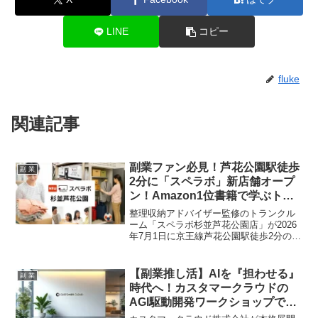
LINE
コピー
fluke
関連記事
副業ファン必見！芦花公園駅徒歩
副 業
2分に「スペラボ」新店舗オープ
ン！Amazon1位書籍で学ぶトラ
ンクルーム投資の秘訣
整理収納アドバイザー監修のトランクル
ーム「スペラボ杉並芦花公園店」が2026
年7月1日に京王線芦花公園駅徒歩2分の好
立地にオープンします。オープニングキ
ャンペーンとして特別割引賃料が提供さ
れるほか、副業としても注目されるトラ
【副業推し活】AIを『担わせる』
副 業
ンクルーム投資について学べるAmazonラ
時代へ！カスタマークラウドの
ンキング1位獲得書籍の無料プレゼント企
AGI駆動開発ワークショップで、
画も実施中です。
あなたのアイデアを爆速実現！