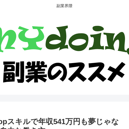
副業界隈
hopスキルで年収541万円も夢じゃな