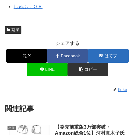
しゅふＪＯＢ
副 業
シェアする
X
Facebook
はてブ
LINE
コピー
fluke
関連記事
【発売前重版3万部突破・
副 業
Amazon総合1位】河村真木子氏