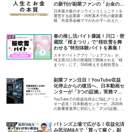
の新刊が副業ファンの「お金の不
安」を解消する！
日本最大級のオンラインコミュニティを
運営する起業家・河村真木子氏の最新書
籍「外資系金融ママがわが子へ伝えたい
人生とお金の本質」が、発売前重版で3万
部を突破し、Amazon総合ランキングで1
位を獲得するなど、発売前から大きな注
春の推し活バイト爆誕！川口・密
副 業
目を集めています。金融リテラシーとい
蔵院「桜まつり」で“桜吹雪を舞
う「世界共通言語」を身につけ、人生の
わせる”特別体験バイトを募集！
選択肢を広げたい副業ファン必見の一冊
です。
スキマバイトアプリ『シェアフル』が、
埼玉県川口市の密蔵院で開催される「桜
まつり」にて、SNS映えする桜吹雪を演
出する「桜吹雪バイト」を募集します。
時給3,000円、交通費全額支給の2時間限
定の特別企画で、春を満喫しながら「は
副業ファン注目！YouTube収益
副 業
たらく」の新たな価値を体験できるチャ
化停止からの復活へ、日本動画セ
ンスです。
ンターが「3つの証拠」実務マニ
ュアルを無料公開！
YouTubeでの収益化停止に悩むクリエイ
ター必見！日本動画センターが、2026年
の新審査基準に対応した「3つの証拠」実
務マニュアルを無料公開しました。AI生
成コンテンツの課題を乗り越え、収益化
を再開するための具体的な手順と、制作
バトンズ上場で広がる！収益化済
副 業
費を抑えながら安全性を確保する「5%基
み民泊M&Aで「買って稼ぐ」副