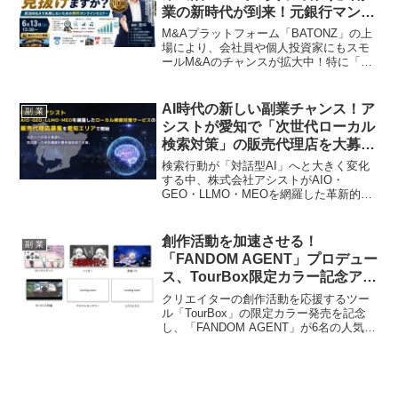
準」について、副業ファン目線で詳しく
業の新時代が到来！元銀行マンが
解説します。
徹底解説する実践セミナーが開催
M&Aプラットフォーム「BATONZ」の上
決定！
場により、会社員や個人投資家にもスモ
ールM&Aのチャンスが拡大中！特に「収
益化済み民泊」は、手堅く資産を築きた
い副業ファンにとって大注目の投資先で
す。しかし、成功には適切な見極めが不
AI時代の新しい副業チャンス！ア
副 業
可欠。そこで、元銀行マンの専門家が
シストが愛知で「次世代ローカル
「買っていい民泊・買ってはいけない民
検索対策」の販売代理店を大募
泊」を徹底解説する実践セミナーが開催
集！
されます。このセミナーで、あなたの副
検索行動が「対話型AI」へと大きく変化
業ライフを次のステージへ押し上げまし
する中、株式会社アシストがAIO・
ょう！
GEO・LLMO・MEOを網羅した革新的な
ローカル検索対策サービスの販売代理店
を愛知エリアで募集開始しました。副業
ファンの方々にとって、未来のビジネス
創作活動を加速させる！
副 業
を支援する新しい「推し活」となるかも
「FANDOM AGENT」プロデュー
しれません！
ス、TourBox限定カラー記念アニ
メーションで推し活を応援！
クリエイターの創作活動を応援するツー
ル「TourBox」の限定カラー発売を記念
し、「FANDOM AGENT」が6名の人気ク
リエイターによるアニメーションを企
画・プロデュースしました。現在公開中
の4作品と、これから公開される作品に込
められたクリエイターの「推し」への熱