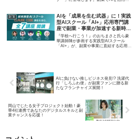
たい、業務効率を劇的に改善したいと願
うファンにとって、Claude Codeの導入か
らOpenClawによる自動化デモまで、1日
AIを「成果を生む武器」に！実践
副 業
で実践的なスキルを習得できる絶好のチ
型AIスクール「AI+」応用専門講
ャンスです。
座で副業・事業が加速する新時代
へ
『学校へ行こう！』のおちまさと氏ら豪
華講師陣が参画する実践型AIスクール
「AI+」が、副業や事業に直結する応用専
門講座をスタート！AIを使いこなして成
果を出したい副業ファン必見の最新情報
です。
AIに負けない推しビジネス発見!? 洗濯代
行「しろふわ便」が副業ファンに贈る新
たなフランチャイズ展開！
岡山でじたる女子プロジェクト始動！豪
華4社連携であなたのデジタルスキルと副
業チャンスを応援！