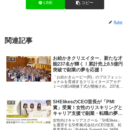
LINE
コピー
fluke
関連記事
お絵かきクリエイター、新たな才
副 業
能237名が輝く！累計売上8.5億円
突破で副業の夢を応援！
「お絵かきムービー(R)」のプロフェッシ
ョナルを育成するクリエイターズアカデ
ミーの第14期修了式が開催され、237名の
新クリエイターが誕生しました。累計売
上は8億5,000万円を突破し、副業や「好
き」を仕事にしたいと願うファンにとっ
SHElikesのCEO室長が「PMI
副 業
て、その成長と可能性はまさに夢を後押
賞」受賞！女性のリスキリングと
しする最新情報です。
キャリア支援で副業・転職の夢を
応援！
女性向けキャリアスクール「SHElikes」
を運営するSHE株式会社のCEO室長、松
尾真里氏が「Publink Summit for JAPAN