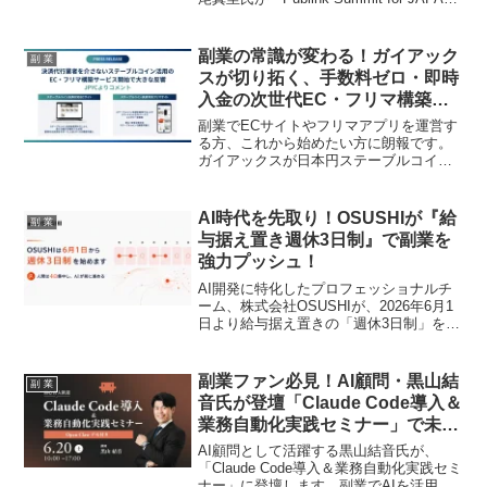
2026 SPRING」官民共創アワードで特別
賞「PMI賞」を受賞しました！国のリス
キリング支援と連携し、全国の女性のキ
副業の常識が変わる！ガイアック
副 業
ャリアアップを力強くサポートする取り
スが切り拓く、手数料ゼロ・即時
組みが評価されたこのニュースは、副業
入金の次世代EC・フリマ構築サ
やキャリアチェンジを目指す私たちにと
ービスであなたのビジネスを加速
って、まさに未来への希望となるでしょ
副業でECサイトやフリマアプリを運営す
う。SHElikesが描く、新しい働き方の未
る方、これから始めたい方に朗報です。
来に注目です！
ガイアックスが日本円ステーブルコイン
「JPYC」を活用し、決済代行業者不要で
手数料を大幅削減、さらに売上を即時分
配する画期的なサービスを開始。資金繰
AI時代を先取り！OSUSHIが『給
副 業
りの悩みから解放され、あなたのビジネ
与据え置き週休3日制』で副業を
スが飛躍する可能性を秘めたこの新サー
強力プッシュ！
ビスについて、詳しくご紹介します。
AI開発に特化したプロフェッショナルチ
ーム、株式会社OSUSHIが、2026年6月1
日より給与据え置きの「週休3日制」をト
ライアル導入します。人間が週4日集中
し、AIが常時稼働する新たな働き方で生
産性を再設計。さらに、外部の知見を社
副業ファン必見！AI顧問・黒山結
副 業
内に還元する「副業推奨制度」も本格運
音氏が登壇「Claude Code導入＆
用を開始し、副業ファンにとって見逃せ
業務自動化実践セミナー」で未来
ないチャンスが到来します。
の働き方を掴む！
AI顧問として活躍する黒山結音氏が、
「Claude Code導入＆業務自動化実践セミ
ナー」に登壇します。副業でAIを活用し