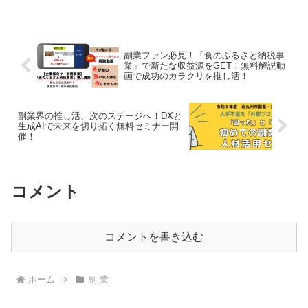
しました。この画期的な連携により、物
流業務が大幅に効率化され、利益アップ
と時間短縮が同時に実現できるはずで
す！
副業ファン必見！「食のふるさと納税事
業」で新たな収益源をGET！無料解説動
画で成功のカラクリを推し活！
副業界の推し活、次のステージへ！DXと
生成AIで未来を切り拓く無料セミナー開
催！
コメント
コメントを書き込む
ホーム
副 業