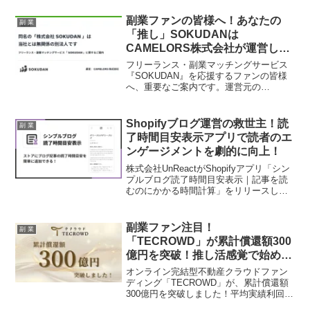
副業ファンの皆様へ！あなたの
副 業
「推し」SOKUDANは
CAMELORS株式会社が運営して
います！
フリーランス・副業マッチングサービス
『SOKUDAN』を応援するファンの皆様
へ、重要なご案内です。運営元の
CAMELORS株式会社より、同名の「株式
会社SOKUDAN」との関係性について公
式発表がありました。
Shopifyブログ運営の救世主！読
副 業
了時間目安表示アプリで読者のエ
ンゲージメントを劇的に向上！
株式会社UnReactがShopifyアプリ「シン
プルブログ読了時間目安表示｜記事を読
むのにかかる時間計算」をリリースしま
した。このアプリは、ブログ記事の読了
時間を自動で算出し表示することで、読
者の滞在時間と記事体験を向上させま
副業ファン注目！
副 業
す。ノーコードで簡単に導入・カスタマ
「TECROWD」が累計償還額300
イズが可能で、副業でShopifyブログを運
億円を突破！推し活感覚で始める
営する方にもぴったりのツールです。
不動産投資の魅力とは？
オンライン完結型不動産クラウドファン
ディング「TECROWD」が、累計償還額
300億円を突破しました！平均実績利回り
10.31%、元本割れゼロの安定運用で、副