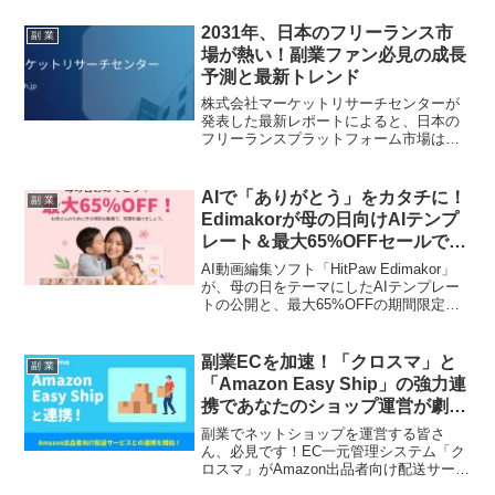
業ファンからの信頼を集める
「TECROWD」の魅力を深掘りします。
2031年、日本のフリーランス市
副 業
場が熱い！副業ファン必見の成長
予測と最新トレンド
株式会社マーケットリサーチセンターが
発表した最新レポートによると、日本の
フリーランスプラットフォーム市場は
2031年までに1億9,424万米ドルを超える
規模に成長すると予測されています。柔
軟な働き方を求める声が高まる中、AIや
AIで「ありがとう」をカタチに！
副 業
ブロックチェーンといった最新技術がフ
Edimakorが母の日向けAIテンプ
リーランスの「推し活」を強力にバック
レート＆最大65%OFFセールで副
アップ。あなたの副業ライフをさらに輝
業クリエイターの推し活を後押
かせる、最新情報と市場の動向を深掘り
AI動画編集ソフト「HitPaw Edimakor」
します！
し！
が、母の日をテーマにしたAIテンプレー
トの公開と、最大65%OFFの期間限定セ
ールを開始しました。副業で動画制作や
コンテンツ作成を手掛けるクリエイター
にとって、AIを活用して高品質な動画や
副業ECを加速！「クロスマ」と
副 業
メッセージカードを効率的に生み出す絶
「Amazon Easy Ship」の強力連
好のチャンスです。大切な人への感謝を
携であなたのショップ運営が劇的
伝えるコンテンツ制作を通じて、収益化
に進化！
の可能性も広がります。
副業でネットショップを運営する皆さ
ん、必見です！EC一元管理システム「ク
ロスマ」がAmazon出品者向け配送サービ
ス「Amazon Easy Ship」との連携を開始