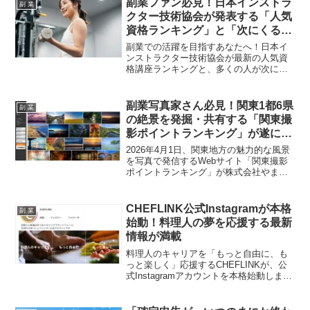
副業ファン必見！日本インストラ
副 業
体的な職種とステップを、期待を込めて
クター技術協会が発表する「人気
ご紹介します！
資格ランキング」と「次にくる資
格」であなたのスキルアップを応
副業での活躍を目指すあなたへ！日本イ
援！
ンストラクター技術協会が最新の人気資
格講座ランキングと、多くの人が次に取
得したいと注目する資格TOP10を発表し
ました。キャリアアップや独立開業、は
たまた新しい趣味から副収入を得る道ま
副業写真家さん必見！関東1都6県
副 業
で、あなたの「推し資格」を見つけて、
の絶景を発掘・共有する「関東撮
スキルアップの夢を叶えましょう！
影ポイントランキング」が遂にオ
ープン！
2026年4月1日、関東地方の魅力的な風景
を写真で発信するWebサイト「関東撮影
ポイントランキング」が株式会社やまた
けの特別協賛を得て開設されました。
GPSデータを利用した撮影地MAP機能や
月間グランプリなど、写真活動を副業と
CHEFLINK公式Instagramが本格
副 業
するクリエイターにとって、新たな表現
始動！料理人の夢を応援する最新
の場と収益化のチャンスが広がります。
情報が満載
料理人のキャリアを「もっと自由に、も
っと楽しく」応援するCHEFLINKが、公
式Instagramアカウントを本格始動しまし
た。現場で役立つ調理技術や食材知識、
海外挑戦、独立開業、多様な働き方な
ど、料理人のキャリア形成に欠かせない