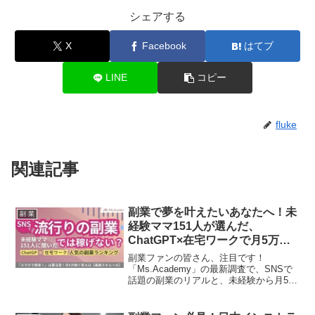
シェアする
X
Facebook
はてブ
LINE
コピー
fluke
関連記事
副業で夢を叶えたいあなたへ！未
副 業
経験ママ151人が選んだ、
ChatGPT×在宅ワークで月5万円
を稼ぐ推し活副業ランキング発
副業ファンの皆さん、注目です！
表！
「Ms.Academy」の最新調査で、SNSで
話題の副業のリアルと、未経験から月5万
円を安定して稼ぐための「基礎スキル
×AI」の掛け合わせ術が明らかに。あなた
の推し活のように、副業も成功に導く具