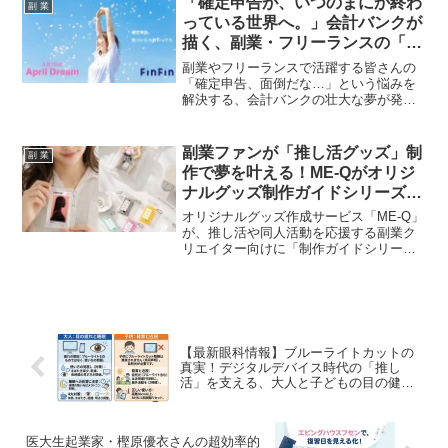
「確定申告が、いつのまにか終わ
副 業
実践的な情報が続々発信されます。新た
っている世界へ。」会計バンクが
な知識や仲間、そして挑戦との出会いを
描く、副業・フリーランスの「推
求める料理人ファン必見のコンテンツが
し活」を応援する夢
満載です！
副業やフリーランスで活躍する皆さんの
「確定申告、面倒だな…」という悩みを
解決する、会計バンクの壮大な夢が発表
されました！「いつのまにか確定申告が
終わっている」社会を目指し、FinFinシ
リーズを通じた全自動化への挑戦は、ま
副業ファンが「推し活グッズ」制
副 業
さに副業ファンの期待を裏切らない「推
作で夢を叶える！ME-Qがオリジ
し活」応援プロジェクトです。
ナルグッズ制作ガイドシリーズと
クリアマルチケース特設カテゴリ
オリジナルグッズ作成サービス「ME-Q」
を新設
が、推し活や同人活動を応援する副業ク
リエイター向けに「制作ガイドシリー
ズ」を強化。特に需要の高いクリアマル
チケースの特設カテゴリを新設し、デザ
インから販売までの一連のノウハウを体
系化。初めてのグッズ制作でも安心して
取り組める環境を提供し、副業でのグッ
ズ販売を強力にサポートします。
【最新眼科情報】ブルーライトカットの
真実！デジタルデバイス時代の「推し
活」を支える、大人と子どもの目の健康
術
医大生起業家・樫原優衣さんの超効率的