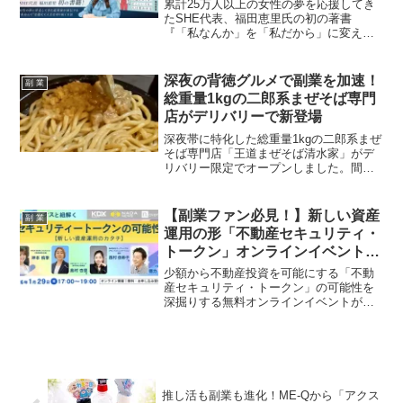
を押す
累計25万人以上の女性の夢を応援してき
たSHE代表、福田恵里氏の初の著書
『「私なんか」を「私だから」に変える
本』が2026年5月15日に発売。Amazonラ
ンキング10カテゴリで1位を独占した話題
の一冊は、自信を持って新たな一歩を踏
深夜の背徳グルメで副業を加速！
副 業
み出したい副業ファン必読です！
総重量1kgの二郎系まぜそば専門
店がデリバリーで新登場
深夜帯に特化した総重量1kgの二郎系まぜ
そば専門店「王道まぜそば清水家」がデ
リバリー限定でオープンしました。間借
りマッチングプラットフォーム「シェア
レストラン」を活用し、低リスクで開業
したこのビジネスモデルは、副業を考え
【副業ファン必見！】新しい資産
副 業
る方々にとって新たなヒントとなるかも
運用の形「不動産セキュリティ・
しれません。
トークン」オンラインイベントが
来週開催！
少額から不動産投資を可能にする「不動
産セキュリティ・トークン」の可能性を
深掘りする無料オンラインイベントが
2026年1月29日に開催されます。ケネデ
ィクスや各界の専門家が登壇し、新しい
投資の未来を紐解きます。副業として資
産形成を考えている方にもおすすめの注
目イベントです！
推し活も副業も進化！ME-Qから「アクス