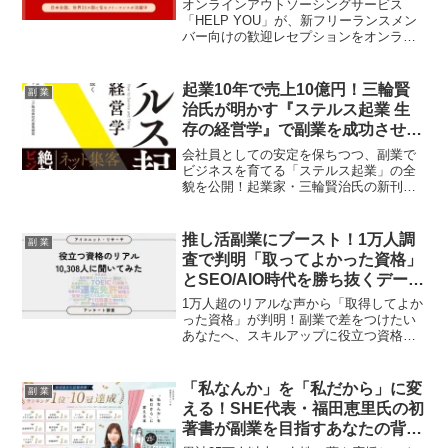
ントで副業ファンも期待高まる
オンラインアウトソーシングサービス
「HELP YOU」が、新フリーランスメン
バー向けの歓迎レセプションをオンライ
ンで開催しました。日本全国・世界35カ
国から集まるメンバーが、心理的安全性
とチームの一体感を育む貴重な機会とな
起業10年で売上10億円！三輪賢
副 業
り、柔軟な働き方を追求する副業ファン
治氏が明かす『ステルス起業 生
の期待をさらに高めます。
存の経営学』で副業を成功させよ
う！
会社員としての安定を保ちつつ、副業で
ビジネスを育てる「ステルス起業」の全
貌を公開！起業家・三輪賢治氏の新刊
『ステルス起業 生存の経営学』は、リス
クを最小限に抑えながら圧倒的な富と自
由を掴むための実践的な戦略が満載。副
推し活副業にブースト！1万人調
副 業
業ファン必読の一冊です。
査で判明「取ってよかった資格」
とSEO/AIO時代を勝ち抜くデータ
戦略
1万人超のリアルな声から「取得してよか
った資格」が判明！副業で差をつけたい
あなたへ、スキルアップに役立つ資格情
報と、SEO・AIO時代にコンテンツ力を
高める一次データの活用術を徹底解説し
ます。
「私なんか」を「私だから」に変
副 業
える！SHE代表・福田恵里氏の初
著書が副業を目指すあなたの背中