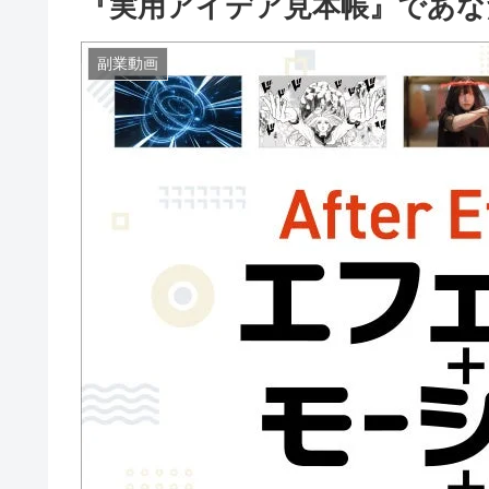
『実用アイデア見本帳』であな
副業動画