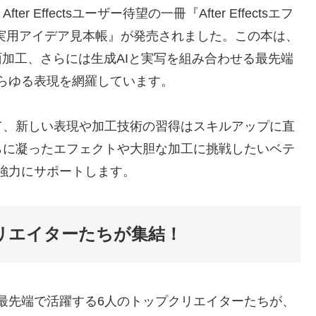
Effectsユーザー待望の一冊『After Effectsエフ
実用アイデア見本帳』が発売されました。この本は、
面加工、さらには生成AIと実写を組み合わせる最先端
きるあらゆる表現を網羅しています。
て、新しい表現や加工技術の習得はスキルアップに直
らに凝ったエフェクトや大胆な加工に挑戦したいベテ
ザーを強力にサポートします。
し」クリエイターたちが集結！
s界隈の最先端で活躍する6人のトップクリエイターたちが、