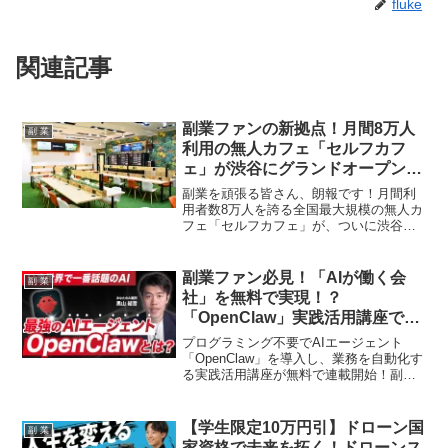
fluke
関連記事
副業ファンの新拠点！月間8万人
副 業
利用の無人カフェ「セルフカフ
ェ」が渋谷にグランドオープン！
理想の作業環境がここに！
副業を頑張る皆さん、朗報です！月間利
用者数8万人を誇る全国最大規模の無人カ
フェ「セルフカフェ」が、ついに渋谷に
初出店しました。ドリンク1杯で時間無制
限、電源・高速Wi-Fi完備の「セカンドデ
スク」で、あなたの副業ライフがさらに
副業ファン必見！「AIが働く会
副 業
充実すること間違いなしの最新情報をお
社」を無料で実現！？
届けします！
「OpenClaw」実践活用講座であ
なたの推し活を爆速化！
プログラミング不要でAIエージェント
「OpenClaw」を導入し、業務を自動化す
る実践活用講座が無料で連載開始！副業
の効率を劇的にアップさせ、あなたのビ
ジネスを次のステージへ押し上げるため
のノウハウを徹底解説します。
【学生限定10万円引】ドローン国
副 業
家資格で未来を拓く！ドローンス