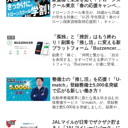
クール東京「春の応援キャンペー
ン」で副業チャンスを掴もう！
ドローンスクール東京が、16歳から25歳
の学生を対象に「U-25 学生限定！春のド
ローン国家資格取得応援割！」キャンペ
ーンを開催。国家資格を10万円引きの特
別価格20万円（税込）で取得できるこの
チャンスは、未来のキャリアや副業の可
「孤独」と「挫折」はもう終わ
副 業
能性を広げたい学生にとって見逃せませ
り！副業を「推し活」に変える新
ん。ドローン業界の最前線で活躍するチ
プラットフォーム「Buzzencer」
ャンスを掴みましょう！
が爆誕！
副業で「稼ぐ」「仲間と繋がる」「自分
を表現する」をすべて叶える夢のプラッ
トフォーム「Buzzencer」が遂に登場！
AIがあなたの副業ライフを強力サポート
し、ギルドで仲間との絆を深め、サロン
であなたの「好き」を発信できる。これ
整備士の「推し活」を応援！「U-
副 業
からの副業は、きっともっと楽しくなる
match」登録整備士5,000名突破
はず！
で広がる新しい働き方！
自動車整備業界に新たな風を吹き込む出
張整備サービス「U-match」が、登録整
備士数5,000名を突破しました。副業やフ
リーランスとして活躍したい整備士にと
って、柔軟な働き方を実現できる「U-
match」は、まさに「推し活」を応援す
JALマイルが日常でザクザク貯ま
副 業
る注目のサービスです。
る！「JALマイレージパーク」に