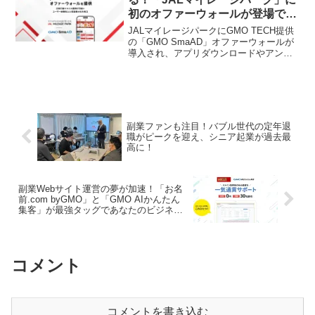
初のオファーウォールが登場で副
業ファン歓喜！
JALマイレージパークにGMO TECH提供
の「GMO SmaAD」オファーウォールが
導入され、アプリダウンロードやアンケ
ート回答といった日常行動でマイルが獲
得可能に。副業ファンにとって、新しい
マイル獲得のチャンスが広がります。
副業ファンも注目！バブル世代の定年退
職がピークを迎え、シニア起業が過去最
高に！
副業Webサイト運営の夢が加速！「お名
前.com byGMO」と「GMO AIかんたん
集客」が最強タッグであなたのビジネス
を徹底サポート！
コメント
コメントを書き込む