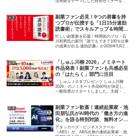
活用術をテーマにした特別セミナーを開
催。1年で合計6万人のチャンネル登録者
を集めた2名の経営者が、成功体験だけで
なくリアルな経験談や失敗談を交え、
副業ファン必見！9つの肩書を持
副 業
YouTubeを事業成果につなげるためのヒ
つプロが伝授する「1日15分速効
ントを語ります。情報発信に興味のある
読書術」でスキルアップ＆時間創
副業ファン必見のイベントです。
出！
忙しい副業家を応援！時間術のプロ・石
川和男氏の新刊『誰でもできて100％仕事
の成果が出る 速効読書』が2026年5月22
日に発売。1日たった15分の読書で、仕事
の成果を最大化し、新たな時間を生み出
す秘訣を徹底解説。あなたの副業ライフ
「しゅふ川柳 2026」ノミネート
副 業
を加速させる「推し活」ならぬ「読書
作品発表！副業ファンも共感必至
活」を始めましょう！
の「はたらく」部門に注目
「しゅふＪＯＢプレゼンツ しゅふ川柳
2026」のノミネート作品60句が決定し、
一般投票がスタートしました。主婦・主
夫のリアルな日常や「はたらく」にまつ
わる思いを綴った川柳は、副業を考える
皆さんにもきっと響くはず！投票に参加
副業ファン歓喜！連続起業家・池
副 業
してギフトカードをゲットするチャンス
田朋弘氏がAI時代の「働き方の進
も。
化」を語る特別対談、無料オンラ
イン開催決定！
アタッカーズ・ビジネススクール
（ABS）が、ABS出身の連続起業家・池