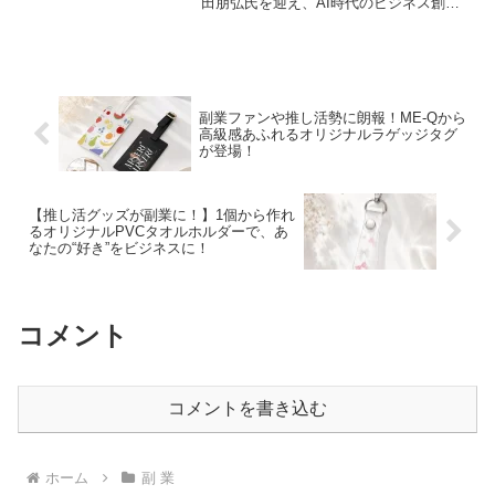
田朋弘氏を迎え、AI時代のビジネス創造
と働き方の進化をテーマにした特別オン
ライン対談を2026年5月15日に開催しま
す。9社創業・4回Exit、そしてAI系
YouTuberとしても活躍する池田氏の貴重
な経験と、Aoba-BBT代表・柴田巌氏との
対談は、副業や起業を目指すあなたにと
副業ファンや推し活勢に朗報！ME-Qから
って、きっと未来を切り開くヒントとな
高級感あふれるオリジナルラゲッジタグ
るでしょう。
が登場！
【推し活グッズが副業に！】1個から作れ
るオリジナルPVCタオルホルダーで、あ
なたの“好き”をビジネスに！
コメント
コメントを書き込む
ホーム
副 業