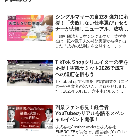
シングルマザーの自立を強力に応
副 業
援！「失敗しない仕事選び」セミ
ナーが大幅リニューアル、成功へ
の道筋を毎月お届け！
一般社団法人日本シングルマザー支援協
会は、延べ数千人の相談実績から導き出
した「成功の法則」を公開する「シング
ルマザーのための就職セミナー 失敗しな
い仕事選び」を大幅リニューアルしまし
た。2026年2月21日より、仕事と子育て
TikTok Shopクリエイターの夢を
副 業
を両立し、長く安心して働き続けるため
応援！実践サミット2026で成功
の具体的な知恵を毎月異なるテーマで提
への道筋を掴もう
供します。
TikTok Shopで活躍を目指す副業クリエイ
ターや事業者の皆さん、お待たせしまし
た！2026年6月7日、六本木ヒルズで
「TikTok Shopクリエイター実践サミット
2026」が開催されました。トップクリエ
イターの貴重な知見やデータ活用の秘
副業ファン必見！経営者
副 業
訣、そして成功への具体的なステップが
YouTubeのリアルを語るスペシ
満載のイベント内容を詳しくご紹介しま
ャルイベント開催！
す。
株式会社Another worksと株式会社
ENERGIZEが共催で、経営者のYouTube