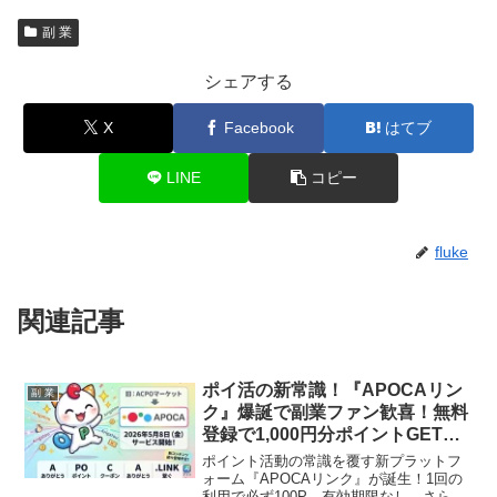
副 業
シェアする
X
Facebook
はてブ
LINE
コピー
fluke
関連記事
ポイ活の新常識！『APOCAリン
副 業
ク』爆誕で副業ファン歓喜！無料
登録で1,000円分ポイントGETの
チャンス！
ポイント活動の常識を覆す新プラットフ
ォーム『APOCAリンク』が誕生！1回の
利用で必ず100P、有効期限なし、さらに