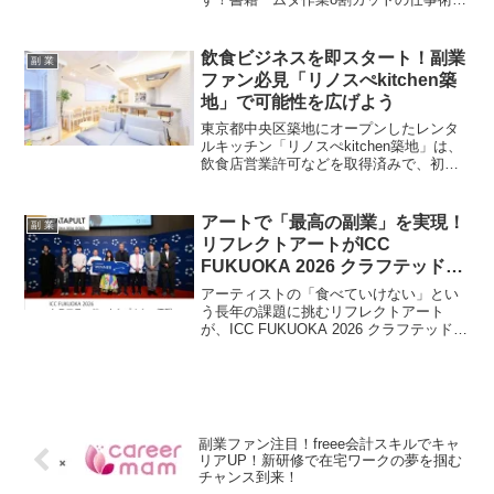
出版記念トークイベントが名古屋で開催
決定！AI時代の働き方やスキルアップの
秘訣を学べるチャンスを見逃さないでく
飲食ビジネスを即スタート！副業
副 業
ださい！
ファン必見「リノスぺkitchen築
地」で可能性を広げよう
東京都中央区築地にオープンしたレンタ
ルキッチン「リノスぺkitchen築地」は、
飲食店営業許可などを取得済みで、初期
投資を抑えて飲食ビジネスを始めたい副
業ファンに最適な場所です。間借り飲食
店からお菓子のEC販売、料理教室、動画
アートで「最高の副業」を実現！
副 業
撮影まで、幅広い用途で利用でき、あな
リフレクトアートがICC
たのビジネスの可能性を大きく広げま
FUKUOKA 2026 クラフテッド・
す。
カタパルトで堂々優勝！
アーティストの「食べていけない」とい
う長年の課題に挑むリフレクトアート
が、ICC FUKUOKA 2026 クラフテッド・
カタパルトで優勝しました。独自の「ア
ート版・SPAモデル」と直営店「ものと
アート」を通じて、クリエイターに安定
した「最高の副業」を提供し、アートを
日常に届けるその取り組みは、副業を考
える多くの人々に希望をもたらすでしょ
副業ファン注目！freee会計スキルでキャ
う。
リアUP！新研修で在宅ワークの夢を掴む
チャンス到来！