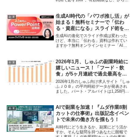
社会貢献までできるこのサービスは、副
業ファンのポイ活を新たな次元へと導き
ます。今なら無料登録で1,000円分のポイ
生成AI時代の「パワポ推し活」が
副 業
ントをプレゼント！
始まる！無料セミナーで「伝わ
る・資産になる」スライド術をマ
スターしよう！
生成AIの進化でスライド作成は変わった
けど、本当に「伝わる」資料は作れてい
ますか？無料オンラインセミナー「AI時
代のPowerPoint活用術」（全10回）で、
AIとPowerPointの最強タッグ術を学ん
で、あなたの「パワポ推し活」をもっと
2026年1月、しゅふの副業時給に
副 業
充実させちゃいましょう！
嬉しいニュース！「フード・飲
食」が5ヶ月連続で過去最高を更
新！
2026年1月のしゅふ向け求人サイト『しゅ
ふＪＯＢ』の平均時給データが発表され
ました。パート・アルバイトは1,258円、
派遣は1,477円となり、特に「フード・飲
食」カテゴリでは5ヶ月連続で過去最高時
給を記録！副業を検討中のしゅふファン
AIで副業を加速！『ムダ作業8割
副 業
にとって、見逃せないトレンドを深掘り
カットの仕事術』出版記念イベン
します。
トで未来の働き方を掴もう！
AI時代にどう生きるか、副業にどう活か
すか。そんな疑問を持つあなたに朗報で
す！書籍『ムダ作業8割カットの仕事術』