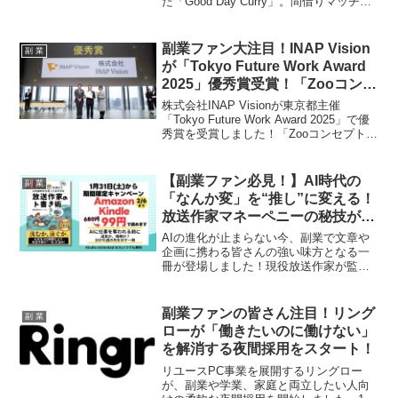
た「Good Day Curry」。間借りマッチン
グプラットフォーム「シェアレストラ
ン」を活用したこの新たな挑戦は、副業
で自分らしい働き方を模索する多くのフ
副業ファン大注目！INAP Vision
副 業
ァンに勇気を与えるでしょう。高品質ス
が「Tokyo Future Work Award
パイスと体に優しいこだわりが詰まった
2025」優秀賞受賞！「Zooコンセ
本格カレーの魅力に迫ります。
プト」が拓く、未来の働き方と生
株式会社INAP Visionが東京都主催
産性向上の秘訣
「Tokyo Future Work Award 2025」で優
秀賞を受賞しました！「Zooコンセプト」
で実現する自律と多様な働き方、そして
生成AI・RPA活用による圧倒的な生産性
向上は、副業を愛する皆さんにとっても
【副業ファン必見！】AI時代の
副 業
見逃せない情報です。未来の働き方のヒ
「なんか変」を“推し”に変える！
ントがここにあります！
放送作家マネーペニーの秘技が詰
まった新刊でAIを最強の相棒に！
AIの進化が止まらない今、副業で文章や
企画に携わる皆さんの強い味方となる一
冊が登場しました！現役放送作家が監修
する「放送作家マネーペニー」の新刊
『AIの"なんか変"をほどく』は、AIの出
力を「心に届く文章」へと昇華させる
副業ファンの皆さん注目！リング
副 業
「ト書き術」を伝授。AIを単なる道具で
ローが「働きたいのに働けない」
はなく、頼れる相棒にするための秘訣が
を解消する夜間採用をスタート！
満載です。発売直後からAmazonランキン
グを席巻した話題作で、あなたの副業ス
リユースPC事業を展開するリングロー
キルをネクストレベルへ押し上げましょ
が、副業や学業、家庭と両立したい人向
う！