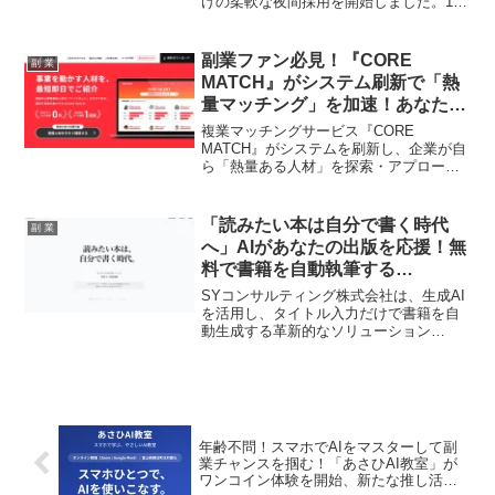
けの柔軟な夜間採用を開始しました。18
時から22時の間で自由に開始時間を選べ
るこの画期的な取り組みは、あなたの
「働きたい」を応援します！
副業ファン必見！『CORE
副 業
MATCH』がシステム刷新で「熱
量マッチング」を加速！あなたの
「やりがい」が企業に届く新時代
複業マッチングサービス『CORE
へ！
MATCH』がシステムを刷新し、企業が自
ら「熱量ある人材」を探索・アプローチ
できる機能を実装しました。これによ
り、従来の「紹介を待つ」採用モデルか
ら脱却し、副業を求める皆さんの「やり
「読みたい本は自分で書く時代
副 業
がい」や「新しい挑戦」への想いが、よ
へ」AIがあなたの出版を応援！無
りスピーディーに企業に届くようになり
料で書籍を自動執筆する
ます。あなたの「推し事」が、企業の成
『Rebook』が副業クリエイター
長エンジンになる新時代が到来します！
SYコンサルティング株式会社は、生成AI
の夢を加速！
を活用し、タイトル入力だけで書籍を自
動生成する革新的なソリューション
「Rebook」を無料公開しました。誰もが
表現者になれる「出版の民主化」を実現
し、副業で書籍を執筆したいクリエイタ
ーの新しい推し活を強力にサポートしま
す。
年齢不問！スマホでAIをマスターして副
業チャンスを掴む！「あさひAI教室」が
ワンコイン体験を開始、新たな推し活が