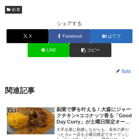
副 業
シェアする
X
Facebook
はてブ
LINE
コピー
fluke
関連記事
副業で夢を叶える！大森にジャー
副 業
クチキン×ココナッツ香る「Good
Day Curry」が土曜日限定オープ
ン！
大手企業に勤務しながらも、長年の夢だ
ったカレー店を土曜日限定でオープンし