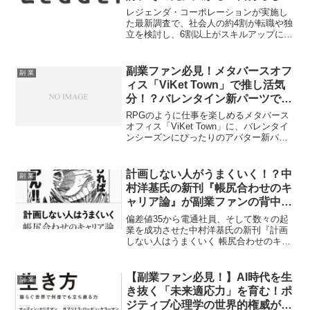
働き方」とは？
レジェンダ・コーポレーションが実施し
た最新調査で、社会人の約4割が転職や独
立を検討し、6割以上がスキルアップに励
んでいることが判明しました。この「会
社にしがみつかない」キャリア自律の潮
流は、副業を通じて自分らしい働き方を
副業ファン必見！メタバースオフ
副 業
追求するファンにとって、新たなチャン
ィス「ViKet Town」で推し活気
スの到来を予感させます。
分！？バレンタイン新パーツでア
バターを彩ろう！
RPGのように仕事を楽しめるメタバース
オフィス「ViKet Town」に、バレンタイ
ンシーズンにぴったりのアバター新パー
ツが登場！副業も推し活のように楽しみ
たいあなたに、ViKet Townの魅力と最新
情報をお届けします。
計画しない人がうまくいく！？中
副 業
村洋基氏の新刊『帳尻合わせのキ
ャリア論』が副業ファンの背中を
押す！
偏差値35から電通社員、そして数々の起
業を成功させた中村洋基氏の新刊『計画
しない人はうまくいく 帳尻合わせのキャ
リア論』が4月14日に発売されました。堀
江貴文氏も推薦するこの一冊は、計画に
縛られず行動する「帳尻合わせ」のキャ
【副業ファン必見！】AI時代を生
副 業
リア術で、副業やパラレルキャリアに悩
き抜く「未来適応力」を育む！ポ
むあなたの推し活キャリアを力強く応援
ジティブ心理学の世界的権威が贈
します！