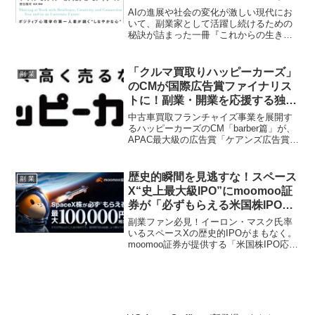
る『これからの生き方』が本日発
AIの進展や社会の変化が激しい現代にお
売！
いて、副業家として活躍し続けるための
秘訣が詰まった一冊『これからの生き方
――揺らぐ世界で何度でも立ち直る力』
が本日発売！ポジティブ心理学の創始者
マーティン・セリグマン教授らが提唱す
「クルマ買取りハッピーカーズ」
副 業
る「PRISM」で、あなたのキャリアをさ
のCMが国際広告賞ファイナリス
らに輝かせましょう。
トに！副業・開業を応援する独自
モデルが今、注目の的！
中古車買取フランチャイズ事業を展開す
るハッピーカーズのCM「barber篇」が、
APAC最大級の広告賞「ケアンズ広告賞」
のファイナリストに選出されました。こ
の国際的な評価は、ブランドのユニーク
な哲学と、低リスク・低コストで始めら
歴史的瞬間を見逃すな！スペース
副 業
れるフランチャイズモデルにも注目を集
X“史上最大級IPO”にmoomoo証
めています。副業や独立開業を考えてい
券が「必ずもらえる米国株IPO応
るファンにとって、見逃せないチャンス
援プログラム」で参戦！
と可能性が広がっています！
副業ファン必見！イーロン・マスク氏率
いるスペースXの歴史的IPOがまもなく。
moomoo証券が提供する「米国株IPO応援
プログラム」で、スペースX株を手に入れ
るチャンスと、上場当日から取引できる
環境、24時間取引の魅力をご紹介しま
す。