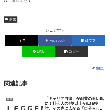
げしましょう！
副 業
シェアする
X
Facebook
はてブ
LINE
コピー
fluke
関連記事
「キャリア自律」が副業の追い風
副 業
に！社会人の4割以上が転職検
討、その先に広がる「自分らしい