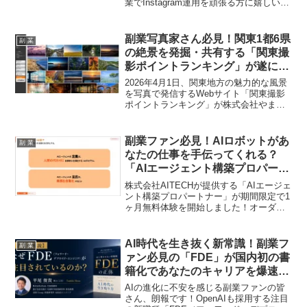
業でInstagram運用を頑張る方に嬉しい、
導入実績2万件突破のエルグラムの魅力
と、今後のさらなる進化に期待が高まり
ます。
副業写真家さん必見！関東1都6県
副 業
の絶景を発掘・共有する「関東撮
影ポイントランキング」が遂にオ
ープン！
2026年4月1日、関東地方の魅力的な風景
を写真で発信するWebサイト「関東撮影
ポイントランキング」が株式会社やまた
けの特別協賛を得て開設されました。
GPSデータを利用した撮影地MAP機能や
月間グランプリなど、写真活動を副業と
副業ファン必見！AIロボットがあ
副 業
するクリエイターにとって、新たな表現
なたの仕事を手伝ってくれる？
の場と収益化のチャンスが広がります。
「AIエージェント構築プロパート
ナー」1ヶ月無料体験で賢く副業
株式会社AITECHが提供する「AIエージェ
を加速させよう！
ント構築プロパートナー」が期間限定で1
ヶ月無料体験を開始しました！オーダー
メイドのAIロボットで業務を自動化し、
副業の可能性を広げる大チャンスです。
さらに、個人向けAI学習スクール
AI時代を生き抜く新常識！副業フ
副 業
「COACH AI」の情報もご紹介します。
ァン必見の「FDE」が国内初の書
籍化であなたのキャリアを爆速
UP！
AIの進化に不安を感じる副業ファンの皆
さん、朗報です！OpenAIも採用する注目