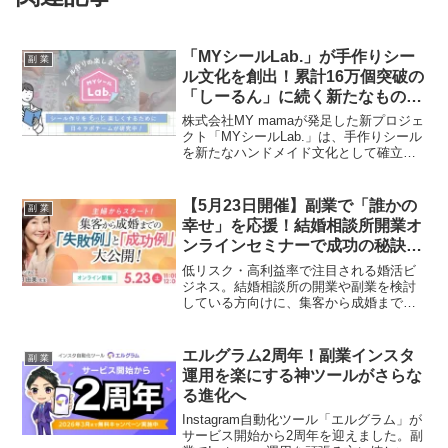
「MYシールLab.」が手作りシー
副 業
ル文化を創出！累計16万個突破の
「しーるん」に続く新たなものづ
くりで副業・推し活ファンも注
株式会社MY mamaが発足した新プロジェ
目！
クト「MYシールLab.」は、手作りシール
を新たなハンドメイド文化として確立す
ることを目指します。素材検証から商品
開発まで一貫して行い、累計16万個突破
の「しーるん」で培ったノウハウを活か
【5月23日開催】副業で「誰かの
副 業
し、誰もがつまずかずにシール作りを楽
幸せ」を応援！結婚相談所開業オ
しめる環境を提供。副業や推し活でオリ
ンラインセミナーで成功の秘訣を
ジナルグッズを制作したいファンにとっ
学ぼう
て、見逃せない新展開です。
低リスク・高利益率で注目される婚活ビ
ジネス。結婚相談所の開業や副業を検討
している方向けに、集客から成婚までの
成功事例と失敗事例を学べるオンライン
セミナーが2026年5月23日に開催されま
す。
エルグラム2周年！副業インスタ
副 業
運用を楽にする神ツールがさらな
る進化へ
Instagram自動化ツール「エルグラム」が
サービス開始から2周年を迎えました。副