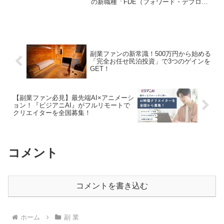
の新職種「FDE（フォワード・デプロイ
ド・エンジニア）」が、ついに国内初の
書籍として登場しました。AIに仕事を奪
われないための具体的なキャリア戦略と
実践力がこの一冊で手に入り、あなたの
推し活（キャリア形成）を力強く後押し
します！
副業ファンの新常識！500万円から始める
「完全お任せ民泊投資」で3つのゲインを
GET！
【副業ファン必見】最先端AI×アニメーシ
ョン！『ビジアニAI』がフルリモートで
クリエイターを全国募集！
コメント
コメントを書き込む
ホーム
副 業