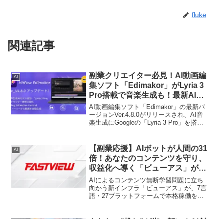
fluke
関連記事
副業クリエイター必見！AI動画編
AI
集ソフト「Edimakor」がLyria 3
Pro搭載で音楽生成も！最新AIで
表現力が無限大に！
AI動画編集ソフト「Edimakor」の最新バ
ージョンVer.4.8.0がリリースされ、AI音
楽生成にGoogleの「Lyria 3 Pro」を搭
載。写真からの楽曲生成や、キャラクタ
ー表現の進化、ストーリーからの動画自
動生成など、副業クリエイターの創作活
【副業応援】AIボットが人間の31
AI
動を強力にサポートする新機能が満載で
倍！あなたのコンテンツを守り、
す。期間限定のキャンペーン情報もご紹
収益化へ導く「ビューアス」が本
介します！
格稼働！
AIによるコンテンツ無断学習問題に立ち
向かう新インフラ「ビューアス」が、7言
語・27プラットフォームで本格稼働を開
始しました。副業でコンテンツ制作をし
ている方にとって、自分の作品がAIにど