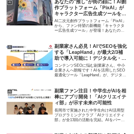
う使われているかを可視化し、ライセン
あなたの”推し”が街の顔に！AI創
AI
ス収益につなげる画期的なツールとなる
作プラットフォーム「PixAI」が
でしょう。
キャラクター広告生成ツールを公
開、クリエイター共創プログラム
AI二次元創作プラットフォーム「PixAI」
も始動！
から、ファン待望の新機能「キャラクタ
ー広告生成ツール」が登場！あなたの愛
するキャラクターが、まるで本物のブラ
ンド広告のように街の大型ビジョンやポ
ップアップストアに登場する夢のような
副業家さん必見！AIでSEOを強化
AI
体験がワンクリックで実現します。さら
する「LeapHand」が最大2/3補
に、クリエイターの夢を応援する共創プ
助で導入可能に！デジタル化・AI
ログラム「PixAI Creator Lab」の募集も
導入補助金2026に登録！
開始され、創作活動を強力にサポートす
コンテンツSEOに悩む副業家さん、中小
る体制が整いました。AIを活用した創作
企業さんへ朗報です！AIを活用したSEO
の最前線で、あなたの「推し活」や「創
最適化ツール「LeapHand」が、デジタル
作活動」をさらに盛り上げる最新情報を
化・AI導入補助金2026の対象ツールに登
お届けします！
録されました。導入費用が最大2/3補助さ
れるこのチャンスを活かして、あなたの
副業ファン注目！中学生がAIを相
AI
WEB集客を強力に加速させましょう！
棒にアプリ開発！「AIクリエイテ
ィ部」が示す未来の可能性
長岡市で実施された中学生向けAI活用型
プログラミングクラブ「AIクリエイティ
部」が全13回の活動を完結。AIをパート
ナーにアプリ開発を成功させ、参加者全
員がAIを使いこなせる自信を得たという