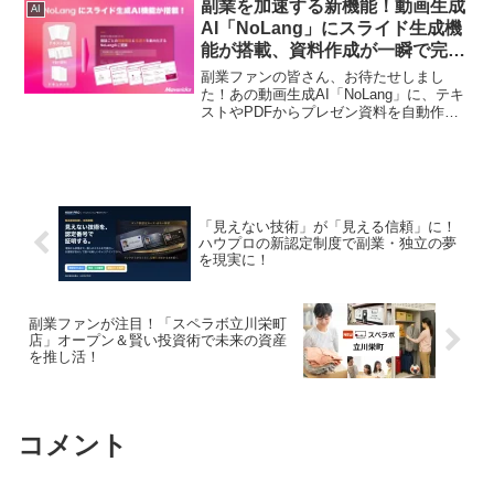
驚きの成果は、副業としてAIプログラミ
副業を加速する新機能！動画生成
AI
ングに挑戦したいと考える皆さんの大き
AI「NoLang」にスライド生成機
なヒントになるでしょう！
能が搭載、資料作成が一瞬で完
了！
副業ファンの皆さん、お待たせしまし
た！あの動画生成AI「NoLang」に、テキ
ストやPDFからプレゼン資料を自動作成
するスライド生成機能が新登場。資料作
成の時間を大幅に短縮し、あなたの副業
を強力にサポートするこの新機能で、コ
ンテンツ制作がもっと楽しく、もっと効
率的になること間違いなしです！
「見えない技術」が「見える信頼」に！
ハウプロの新認定制度で副業・独立の夢
を現実に！
副業ファンが注目！「スペラボ立川栄町
店」オープン＆賢い投資術で未来の資産
を推し活！
コメント