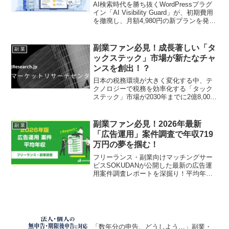
4,980円の新プランで推し活を強
AI検索時代を勝ち抜くWordPressプラグ
力サポート！
イン「AI Visibility Guard」が、初期費用
を撤廃し、月額4,980円の新プランを発表
しました。個人ブロガーから大企業ま
で、誰もが手軽にAI検索最適化を始めら
れるようになり、あなたのサイトをグロ
副業ファン必見！成長著しい「タ
副 業
ーバルに輝かせます。
ックステック」市場が新たなチャ
ンスを創出！？
日本の税務環境が大きく変化する中、テ
クノロジーで税務を効率化する「タック
ステック」市場が2030年までに2億8,000
万米ドル以上に拡大する予測が発表され
ました。この成長市場が、副業ファンに
とってどのような可能性を秘めているの
副業ファン必見！2026年最新
副 業
か、最新情報をお届けします！
「広告運用」案件調査で年収719
万円の夢を掴む！
フリーランス・副業向けマッチングサー
ビスSOKUDANが公開した最新の広告運
用案件調査レポートを深掘り！平均年収
719万円、フルリモート67%など、副業フ
ァンにとって魅力的なデータが満載で
す。あなたの「推し活」ならぬ「副業
活」を応援する情報をお届けします！
「数年分の申告、どうしよう…」副業・