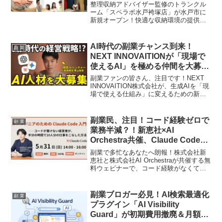
整理収納アドバイザー監修のトランクル
ーム「スペラボ水戸袴塚店」が水戸市に
新規オープン！快適な収納環境の提供だ
けでなく、実は副業ファンに嬉しい「ト
ランクルーム投資」という新しい資産形
成の選択肢も提案されています。その魅
AI時代の副業チャンス到来！
副 業
力と、今だけのお得な情報をお届けしま
NEXT INNOVAITIONが「現場で
す！
使えるAI」を極める仲間を大募
集！
副業ファンの皆さん、注目です！NEXT
INNOVAITION株式会社が、生成AIを「現
場で使える仕組み」に変えるための新た
な仲間を募集しています。YouTube動画
編集者、AI駆動開発エンジニア、AI/DXコ
ンサルタントとして、AI時代の最前線で
副業民、注目！コード経験ゼロで
副 業
スキルアップできるチャンスをお見逃し
業務半減？！新恵社×AI
なく！柔軟な働き方も魅力で、あなたの
Orchestra共催、Claude Code入
「推し活」ならぬ「推しAI」を仕事にす
門ウェビナーで「推し活」を効率
るきっかけになるかも！？
副業で多忙なあなたへ朗報！株式会社新
化！
恵社と株式会社AI Orchestraが共催する無
料ウェビナーで、コード経験がなくても
AI「Claude Code」を使って業務時間を半
分に、作業量を10人分に増やす秘訣を大
公開！5月31日開催のこのイベントで、あ
副業ブロガー必見！AI検索最適化
副 業
なたの副業ライフが劇的に変わるかもし
プラグイン「AI Visibility
れません。効率爆上げの「推しツール」
Guard」が初期費用撤廃＆月額
を手に入れるチャンスをお見逃しなく！