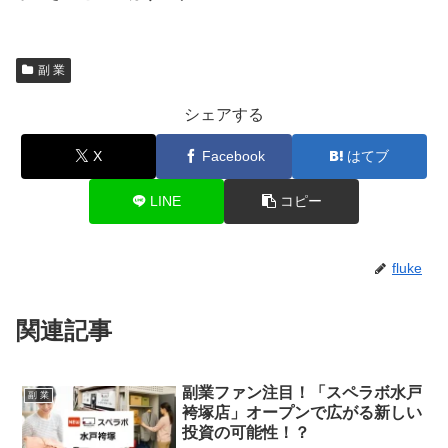
副 業
シェアする
X
Facebook
はてブ
LINE
コピー
fluke
関連記事
副業ファン注目！「スペラボ水戸
副 業
袴塚店」オープンで広がる新しい
投資の可能性！？