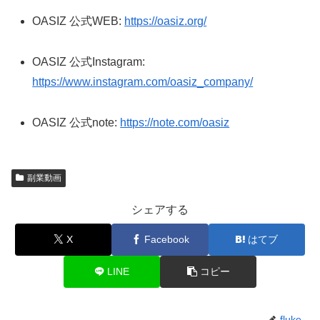
OASIZ 公式WEB:
https://oasiz.org/
OASIZ 公式Instagram:
https://www.instagram.com/oasiz_company/
OASIZ 公式note:
https://note.com/oasiz
副業動画
シェアする
X
Facebook
はてブ
LINE
コピー
fluke