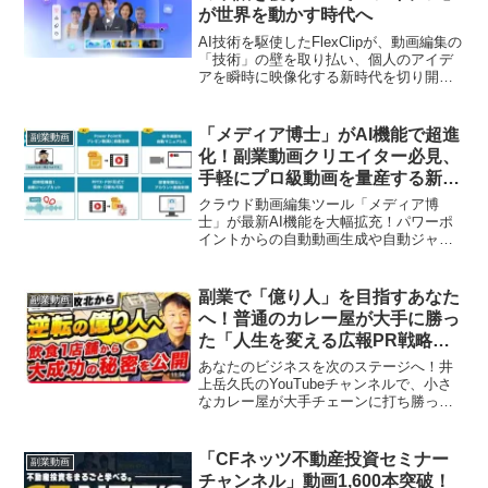
さらに成長するための秘訣を手に入れま
が世界を動かす時代へ
しょう！
AI技術を駆使したFlexClipが、動画編集の
「技術」の壁を取り払い、個人のアイデ
アを瞬時に映像化する新時代を切り開き
ます。副業クリエイターの夢を加速させ
る最新情報をお届け！
「メディア博士」がAI機能で超進
副業動画
化！副業動画クリエイター必見、
手軽にプロ級動画を量産する新時
代が到来！
クラウド動画編集ツール「メディア博
士」が最新AI機能を大幅拡充！パワーポ
イントからの自動動画生成や自動ジャン
プカットなど、副業クリエイターが抱え
る「時間」と「スキル」の課題を一気に
解消し、動画制作の内製化と効率化を強
副業で「億り人」を目指すあなた
副業動画
力に後押しします。推し活のように動画
へ！普通のカレー屋が大手に勝っ
制作を楽しめる、まさに新時代の到来で
た「人生を変える広報PR戦略」
す！
動画が公開、特別講座招待キャン
あなたのビジネスを次のステージへ！井
ペーンも！
上岳久氏のYouTubeチャンネルで、小さ
なカレー屋が大手チェーンに打ち勝って
「億り人」になった秘密の広報PR戦略を
徹底解説する動画が公開されました。さ
らに、動画公開を記念して、カレー大學
「CFネッツ不動産投資セミナー
副業動画
カレー店経営学部の特別講座に抽選で5名
チャンネル」動画1,600本突破！