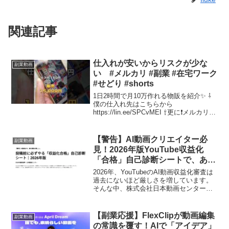
関連記事
仕入れが安いからリスクが少な
副業動画
い #メルカリ #副業 #在宅ワーク
#せどり #shorts
1日2時間で月10万作れる物販を紹介✨ ⇩
僕の仕入れ先はこちらから
https://lin.ee/SPCvMEI ⇧更に❗メルカリ豪
華9大特典を 今 ...
【警告】AI動画クリエイター必
副業動画
見！2026年版YouTube収益化
「合格」自己診断シートで、あな
たのチャンネルを”推し”に！
2026年、YouTubeのAI動画収益化審査は
過去にないほど厳しさを増しています。
そんな中、株式会社日本動画センター
が、最新の自動判定基準に対応した「収
益化合格」自己診断シートを無料公開し
ました。このシートを活用して、あなた
【副業応援】FlexClipが動画編集
副業動画
のAI動画チャンネルが収益化を維持し、
の常識を覆す！AIで「アイデア」