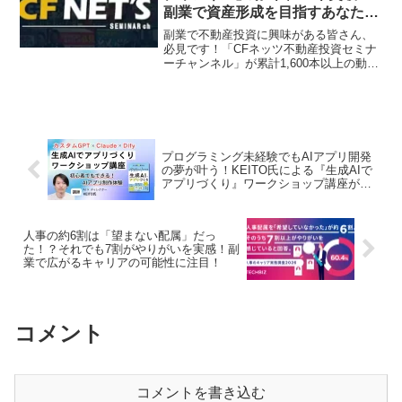
様をご招待するキャンペーンも実施中！2
副業で資産形成を目指すあなた
月22日までの応募をお見逃しなく、夢を
へ、王道投資術が毎日届く！
掴むチャンスを推し活しませんか？
副業で不動産投資に興味がある皆さん、
必見です！「CFネッツ不動産投資セミナ
ーチャンネル」が累計1,600本以上の動画
を配信し、毎日最新の「王道の不動産投
資」情報をお届けしています。ライブセ
ミナーで専門家の生の声を聞き、あなた
の副業ライフを力強くサポートするヒン
トを見つけましょう。
プログラミング未経験でもAIアプリ開発
の夢が叶う！KEITO氏による『生成AIで
アプリづくり』ワークショップ講座が配
信開始
人事の約6割は「望まない配属」だっ
た！？それでも7割がやりがいを実感！副
業で広がるキャリアの可能性に注目！
コメント
コメントを書き込む