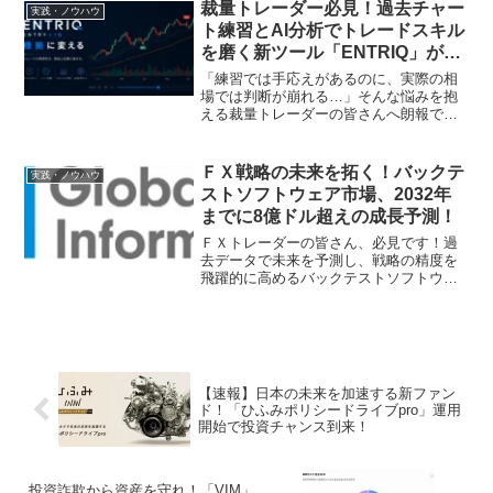
裁量トレーダー必見！過去チャー
実践・ノウハウ
ト練習とAI分析でトレードスキル
を磨く新ツール「ENTRIQ」が登
場！
「練習では手応えがあるのに、実際の相
場では判断が崩れる…」そんな悩みを抱
える裁量トレーダーの皆さんへ朗報で
す！過去チャートで売買判断を反復練習
できる新ツール「ENTRIQ（エントリッ
ク）」がリリースされました。チャート
ＦＸ戦略の未来を拓く！バックテ
実践・ノウハウ
リプレイ、トレード記録、AI分析が一つ
ストソフトウェア市場、2032年
になったこのWebツールは、あなたのト
までに8億ドル超えの成長予測！
レードを次のレベルへと導くでしょう。
ＦＸトレーダーの皆さん、必見です！過
去データで未来を予測し、戦略の精度を
飛躍的に高めるバックテストソフトウェ
ア市場が、2032年には8億3,383万米ドル
規模にまで拡大すると予測されていま
す。AI活用やクラウド化で進化するこの
ツールが、あなたのトレード戦略をどう
変えるのか、最新情報をお届けします。
【速報】日本の未来を加速する新ファン
ド！「ひふみポリシードライブpro」運用
開始で投資チャンス到来！
投資詐欺から資産を守れ！「VIM」