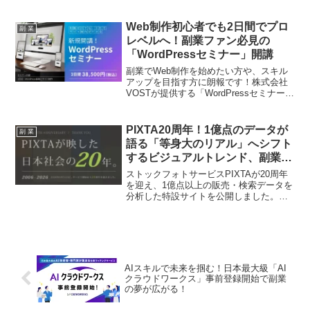
子育て中のママが、スキマ時間で高時給
の左官として活躍する最新トレンドを深
掘り！
Web制作初心者でも2日間でプロ
副 業
レベルへ！副業ファン必見の
「WordPressセミナー」開講
副業でWeb制作を始めたい方や、スキル
アップを目指す方に朗報です！株式会社
VOSTが提供する「WordPressセミナー」
は、知識ゼロからわずか2日間でプロレベ
ルのWeb制作スキルを習得できる画期的
なプログラム。あなたの「推し活」を応
PIXTA20周年！1億点のデータが
副 業
援する、実践的なカリキュラムで、コー
語る「等身大のリアル」へシフト
ポレートサイトからECサイトまで、実務
するビジュアルトレンド、副業ク
で役立つスキルが手に入ります。
リエイター必見の特設サイト公
ストックフォトサービスPIXTAが20周年
開！
を迎え、1億点以上の販売・検索データを
分析した特設サイトを公開しました。家
族、ビジネス、美、イラスト、映像の5つ
のカテゴリでビジュアルトレンドの変遷
を読み解き、「作られた理想」から「等
身大のリアル」へと変化する需要を明ら
かにしています。副業クリエイターの皆
さんが今後の作品制作に活かせるヒント
AIスキルで未来を掴む！日本最大級「AI
が満載です！
クラウドワークス」事前登録開始で副業
の夢が広がる！