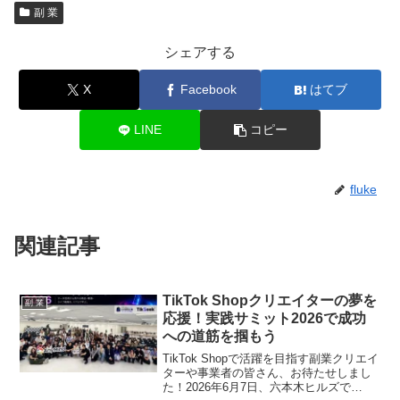
副 業
シェアする
X
Facebook
はてブ
LINE
コピー
fluke
関連記事
TikTok Shopクリエイターの夢を
副 業
応援！実践サミット2026で成功
への道筋を掴もう
TikTok Shopで活躍を目指す副業クリエイ
ターや事業者の皆さん、お待たせしまし
た！2026年6月7日、六本木ヒルズで