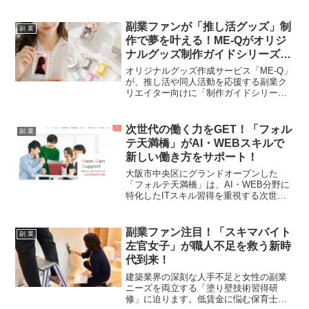
「TikTok Shopクリエイター実践サミット
2026」が開催されました。トップクリエ
イターの貴重な知見やデータ活用の秘
副業ファンが「推し活グッズ」制
副 業
訣、そして成功への具体的なステップが
作で夢を叶える！ME-Qがオリジ
満載のイベント内容を詳しくご紹介しま
ナルグッズ制作ガイドシリーズと
す。
クリアマルチケース特設カテゴリ
オリジナルグッズ作成サービス「ME-Q」
を新設
が、推し活や同人活動を応援する副業ク
リエイター向けに「制作ガイドシリー
ズ」を強化。特に需要の高いクリアマル
チケースの特設カテゴリを新設し、デザ
インから販売までの一連のノウハウを体
次世代の働く力をGET！「フォル
副 業
系化。初めてのグッズ制作でも安心して
テ天満橋」がAI・WEBスキルで
取り組める環境を提供し、副業でのグッ
新しい働き方をサポート！
ズ販売を強力にサポートします。
大阪市中央区にグランドオープンした
「フォルテ天満橋」は、AI・WEB分野に
特化したITスキル習得を重視する次世代
型就労支援を提供。柔軟な働き方や多様
な業務内容が、新しい働き方を模索する
方々の期待を高めます。
副業ファン注目！「スキマバイト
副 業
左官女子」が職人不足を救う新時
代到来！
建築業界の深刻な人手不足と女性の副業
ニーズを両立する「塗り壁技術習得研
修」に迫ります。低賃金に悩む保育士や