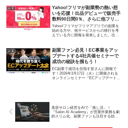
チャンスです。大画面、大容量バッテリ
ー、そしてAI対応で、あなたの副業を強
Yahoo!フリマが副業勢の熱い想
副 業
力にサポートします。
いを応援！出品デビューで販売手
数料90日間0％、さらに他フリマ
実績も引き継ぎ可能に！
Yahoo!フリマがフリマアプリでの副業を
始める方や、他サービスからの移行を考
えている方に朗報を発表しました。出品
デビューから30日以内に3回以上売れたユ
ーザーは90日間販売手数料が無料になる
ほか、他フリマサービスでの取引実績を
副業ファン必見！EC事業をアッ
副 業
プロフィールに表示できる新機能も登
プデートする4社共催セミナーで
場。これにより、新規参入のハードルが
成功の秘訣を掴もう！
大きく下がります。
EC副業で成功を目指す皆さんに朗報で
す！2026年3月17日（火）に開催される
オンラインセミナー『ECアップデート大
全』では、4社が共催し、最新トレンドか
ら次世代のスタンダードへと進化するた
めの3つの戦略を徹底解説。新規事業検討
者からSNS運用、越境ECに興味がある方
まで、副業ファンなら見逃せない情報が
満載です。
美容サロン経営をAIで「推し活」！
『Salon AI Academy』が営業外業務を劇
的スリム化、副業ファンも注目する効率
経営の秘訣