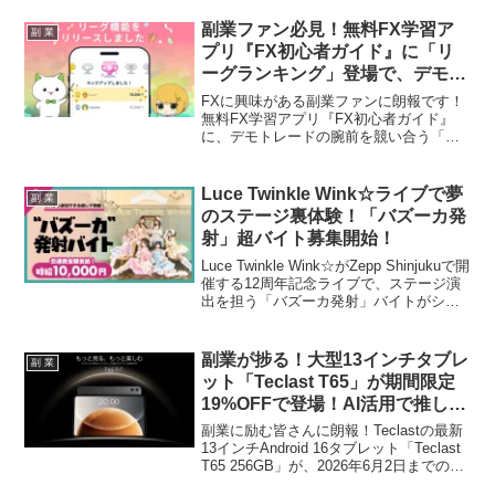
しました。この新サービスは、あなたの
「推し活」を次のレベルへと引き上げる
副業ファン必見！無料FX学習ア
副 業
可能性を秘めています。
プリ『FX初心者ガイド』に「リ
ーグランキング」登場で、デモト
レードがもっと熱く、楽しくな
FXに興味がある副業ファンに朗報です！
る！
無料FX学習アプリ『FX初心者ガイド』
に、デモトレードの腕前を競い合う「リ
ーグランキング」機能が追加されまし
た。リスクゼロで実践的なFX取引を学び
ながら、全国のライバルと切磋琢磨でき
Luce Twinkle Wink☆ライブで夢
副 業
るこの新機能で、あなたのFXスキルが飛
のステージ裏体験！「バズーカ発
躍的にアップすること間違いなし！
射」超バイト募集開始！
Luce Twinkle Wink☆がZepp Shinjukuで開
催する12周年記念ライブで、ステージ演
出を担う「バズーカ発射」バイトがシェ
アフル超バイトで募集されます。ライブ
ご招待やメンバーとの記念撮影といった
豪華特典付きで、ファンには見逃せない
副業が捗る！大型13インチタブレ
副 業
特別な体験が待っています。
ット「Teclast T65」が期間限定
19%OFFで登場！AI活用で推し活
効率アップ！
副業に励む皆さんに朗報！Teclastの最新
13インチAndroid 16タブレット「Teclast
T65 256GB」が、2026年6月2日までの期
間限定で19%OFFの26,524円で手に入る