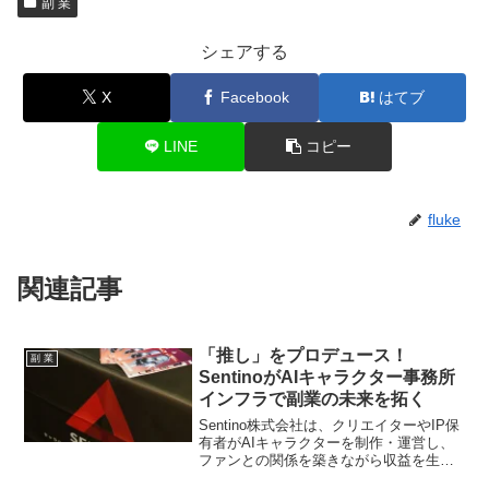
副 業
シェアする
X
Facebook
はてブ
LINE
コピー
fluke
関連記事
「推し」をプロデュース！
副 業
SentinoがAIキャラクター事務所
インフラで副業の未来を拓く
Sentino株式会社は、クリエイターやIP保
有者がAIキャラクターを制作・運営し、
ファンとの関係を築きながら収益を生み
出すプラットフォーム「Sentino」を発表