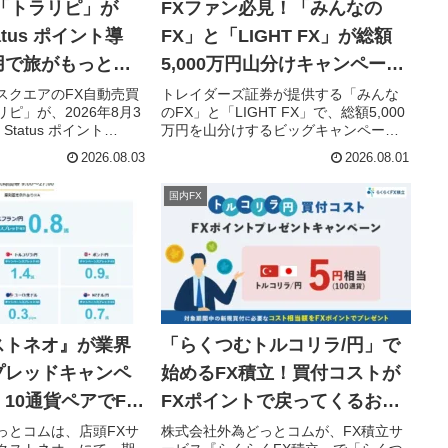
「トラリピ」が
FXファン必見！「みんなの
Status ポイント導
FX」と「LIGHT FX」が総額
用で旅がもっと豪
5,000万円山分けキャンペーン
を8月3日より開催！
スクエアのFX自動売買
トレイダーズ証券が提供する「みんな
ピ」が、2026年8月3
のFX」と「LIGHT FX」で、総額5,000
 Status ポイント
万円を山分けするビッグキャンペーン
算に対応しました。資産運
がスタートします。入金と取引の条件
2026.08.03
2026.08.01
く、JALのStar グレ
をクリアして、キャッシュバックのチ
せる、新たな旅への道
ャンスを掴みましょう。
国内FX
す。
ストネオ』が業界
「らくつむトルコリラ/円」で
プレッドキャンペ
始めるFX積立！買付コストが
10通貨ペアでFX
FXポイントで戻ってくるお得
ンスを拡大
なキャンペーンを見逃すな！
っとコムは、店頭FXサ
株式会社外為どっとコムが、FX積立サ