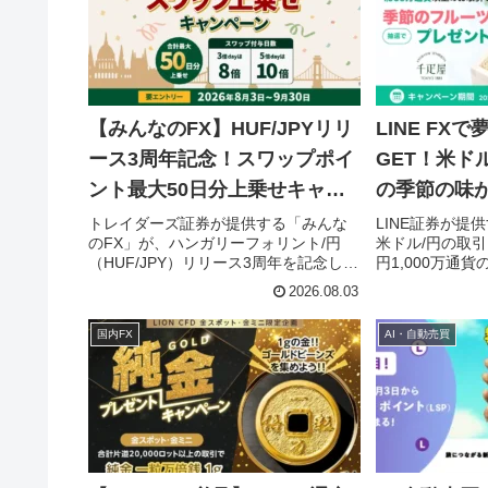
【みんなのFX】HUF/JPYリリ
LINE FX
ース3周年記念！スワップポイ
GET！米ド
ント最大50日分上乗せキャン
の季節の味
ペーンで投資を加速！
ス！
トレイダーズ証券が提供する「みんな
LINE証券が提供
のFX」が、ハンガリーフォリント/円
米ドル/円の取
（HUF/JPY）リリース3周年を記念し、
円1,000万通
新規買い建玉でスワップポイントが最
ゼントキャンペ
2026.08.03
大50日分上乗せされる特別キャンペー
す。期間中に条
ンを2026年8月3日（月）より開催しま
ら抽選で、京橋
国内FX
AI・自動売買
す。高金利通貨ペアでの収益チャンス
ルーツが当たる
を逃さないでください！
さらに楽しみた
始めたい方にと
スです。