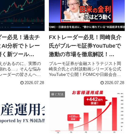
すく解説されていま
ダー必見！過去チ
FXトレーダー必見！岡崎良介
AI分析でトレー
氏がブルーモ証券YouTubeで
磨く新ツール
激動の市場を徹底解説！
」が登場！
FOMC・日銀会合から「壊れ
えがあるのに、実際の
ブルーモ証券が金融ストラテジスト岡
崩れる…」そんな悩み
崎良介氏との対談動画シリーズを公式
る米国経済」まで深掘り！
レーダーの皆さんへ朗
YouTubeで公開！FOMCや日銀会合後
ャートで売買判断を反
の金利・為替動向、AIバブルの真実、
2026.07.28
2026.07.28
ール「ENTRIQ（エン
そして「静かに壊れる米国経済」の深
リリースされました。
層まで、FXファンが今知るべき重要テ
稼ぐ方法
イ、トレード記録、AI
ーマを専門家が分かりやすく解説しま
ったこのWebツール
す。副業や投資で成功を目指すあなた
レードを次のレベルへ
に、きっと役立つ情報が満載です。
。