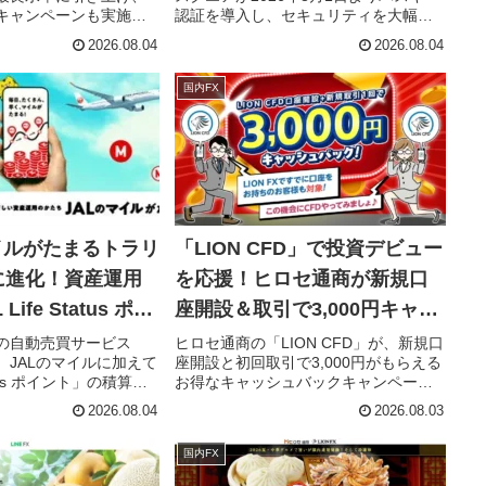
形成を強力サポート！
額キャンペーンも実施中
認証を導入し、セキュリティを大幅に
の自動売買システム
強化しました。さらに、特許取得の自
2026.08.04
2026.08.04
活用し、忙しい方でも
動売買システム「トラリピ」が、忙し
形成を目指せる最新情
いあなたの資産形成をサポートしま
国内FX
す。
す。最新の安全技術と効率的な投資戦
略で、FX取引をさらに安心して楽しめ
る情報をお届けします。
イルがたまるトラリ
「LION CFD」で投資デビュー
に進化！資産運用
を応援！ヒロセ通商が新規口
ife Status ポイ
座開設＆取引で3,000円キャッ
ト！
シュバックキャンペーンを開
の自動売買サービス
ヒロセ通商の「LION CFD」が、新規口
、JALのマイルに加えて
座開設と初回取引で3,000円がもらえる
始！
tatus ポイント」の積算を
お得なキャッシュバックキャンペーン
Dの運用で旅がもっと豊
を実施します。FXファンはもちろん、
2026.08.04
2026.08.03
ン待望の新サービスを
これから副業や投資を始めたい方にも
ぴったりのこの機会に、CFD取引の世
国内FX
界へ一歩踏み出してみませんか？