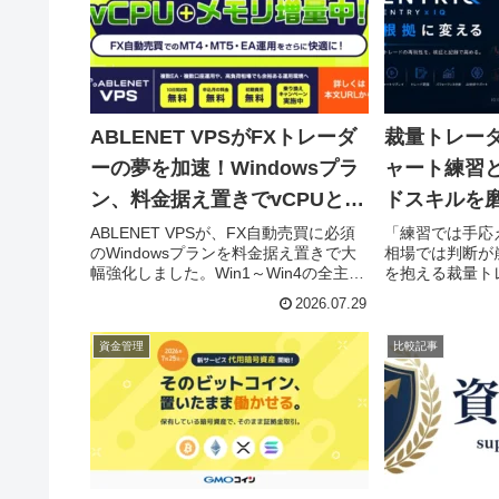
点から分かりや
す。
ABLENET VPSがFXトレーダ
裁量トレー
ーの夢を加速！Windowsプラ
ャート練習と
ン、料金据え置きでvCPUとメ
ドスキルを
モリが大幅強化！
「ENTRIQ
ABLENET VPSが、FX自動売買に必須
「練習では手応
のWindowsプランを料金据え置きで大
相場では判断が
幅強化しました。Win1～Win4の全主要
を抱える裁量ト
プランでメモリが増量され、特にWin4
報です！過去チ
2026.07.29
はvCPUが8コアにパワーアップ！
復練習できる新ツ
MT4/MT5や複数のEAを快適に運用した
トリック）」が
資金管理
比較記事
いトレーダー必見のアップデートで
チャートリプレ
す。無料試用やお得なキャンペーンも
分析が一つにな
継続中！
は、あなたのト
と導くでしょう