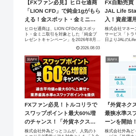
【FXファン必見】ヒロセ通商
FX自動売買
「LION CFD」で純金1gがもら
JAL Life 
える！金スポット・金ミニ限
入！資産運
定キャンペーンで投資をもっ
華に！
ヒロセ通商は、LION CFDの金スポッ
株式会社マネー
ト・金ミニ取引を対象とした「純金プ
サービス「トラリ
と楽しく！
レゼントキャンペーン」を2026年8月3
日よりJALのLife
日より実施します。対象取引数量を達
（LSP）の積
2026.08.03
成すると純金1gがもらえるこの企画
用でマイルだけでな
で、投資の魅力をさらに深めましょ
ード獲得も目指
国内FX
国内FX
う。
筋をご紹介しま
FXファン必見！トルコリラで
『外貨ネク
スワップポイント最大60%増
最狭水準ス
のチャンス！「外貨ネクスト
ーンを開始！
ネオ」で賢く資産を増やそ
取引のチャ
株式会社外為どっとコムが、人気のト
株式会社外為ど