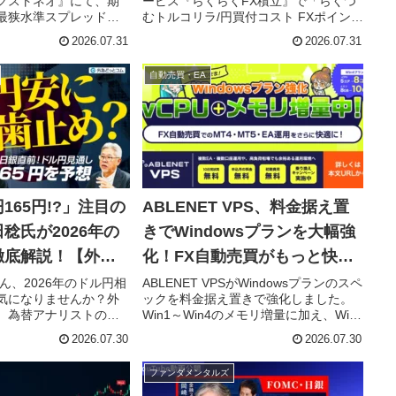
クストネオ』にて、期
ービス『らくらくFX積立』で「らくつ
最狭水準スプレッドキ
むトルコリラ/円買付コスト FXポイント
開始しました。スイス
プレゼントキャンペーン」を実施しま
2026.07.31
2026.07.31
8銭など、主要10通貨ペア
す。キャンペーン期間中、トルコリラ/
ッドで取引でき、FXト
円の新規買付にかかるコストがFXポイ
自動売買・EA
機会をサポートしま
ントで還元される、FXファン必見のチ
ャンスです！
165円!?」注目の
ABLENET VPS、料金据え置
稔氏が2026年の
きでWindowsプランを大幅強
徹底解説！【外為
化！FX自動売買がもっと快適
】
に！
ん、2026年のドル円相
ABLENET VPSがWindowsプランのスペ
気になりませんか？外
ックを料金据え置きで強化しました。
、為替アナリストの内
Win1～Win4のメモリ増量に加え、Win4
FOMCや日銀会合とい
はvCPUも8コアに。MT4/MT5やEAを複
2026.07.30
2026.07.30
トを前に、年末のドル
数運用するFXトレーダーにとって、こ
後になると予測する注目の
れまで以上に快適な自動売買環境が手
ファンダメンタルズ
した！為替介入の効果
に入ります。無料試用や初期費用無料
リスクまで、プロの視
など、嬉しい特典も継続中です。