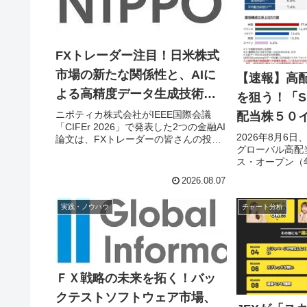
FXトレーダー注目！日米株式
市場の新たな関係性と、AIに
【速報】高
よる高精度データ生成技術が
を狙う！「S
登場！
ニポティカ株式会社がIEEE国際会議
配当株５０
「CIFEr 2026」で発表した2つの金融AI
ープン（年
2026年8月6
論文は、FXトレーダーの皆さんの投資
グローバル高配
戦略に革新をもたらす可能性を秘めて
新登場！
ス・オープン（
います。日米株式市場の知られざる情
定されました。
報フローや、バックテストを劇的に進
2026.08.07
を除く先進国の
化させるデータ生成技術について、分
し、年4回の分
かりやすく解説します！
実践・ノウハウ
チャート分析
家が継続的な収
計されています
えるFXファン
資の選択肢とな
ＦＸ戦略の未来を拓く！バッ
クテストソフトウェア市場、