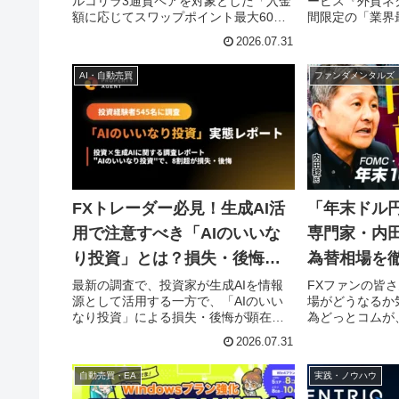
ルコリラ3通貨ペアを対象とした「入金
ービス『外貨ネ
う！
額に応じてスワップポイント最大60％
間限定の「業界
増額キャンペーン」を『外貨ネクスト
ャンペーン」を
2026.07.31
ネオ』で実施します。高金利通貨に興
フラン/円が0.
味がある方、副業や投資で効率的に稼
がお得なスプレ
AI・自動売買
ファンダメンタルズ
ぎたい方はこの機会をお見逃しなく！
レーダーの収益
す。
FXトレーダー必見！生成AI活
「年末ドル円
用で注意すべき「AIのいいな
専門家・内田
り投資」とは？損失・後悔を
為替相場を
避ける賢い活用術
どっとコム
最新の調査で、投資家が生成AIを情報
FXファンの皆さ
源として活用する一方で、「AIのいい
場がどうなるか
なり投資」による損失・後悔が顕在化
為どっとコムが
していることが明らかになりました。
田稔氏を招き、
2026.07.31
特にFXトレーダーの皆さんにとって、
った重要イベン
AIを賢く使いこなすためのヒントと、
円が165円前
自動売買・EA
実践・ノウハウ
そのリスク管理の重要性について深掘
動画を公開しま
りします。
や米中間選挙の