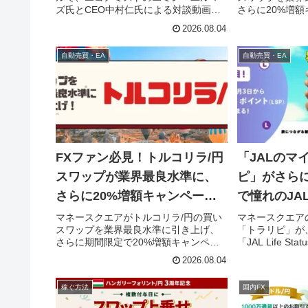
探る
ズ氏とCEO中村仁氏による対談動画シ
さらに20%増
リーズが公開されます！半導体市場の
です。特許取得
2026.08.04
動向、原油高の再燃、日米の金融政策
「トラリピ」を
といった市場の重要テーマを深掘り
中長期的な資産
自動売買・EA
自動売買・EA
し、今後の投資戦略に役立つヒントが
報をお届けしま
満載。FXファンも投資初心者も必見の
コンテンツです。
FXファン必見！トルコリラ/円
「JALのマ
スワップが業界最良水準に、
ピ」がさら
さらに20%増額キャンペーン
で憧れのJAL L
も！
ントもゲッ
マネースクエアがトルコリラ/円の買い
マネースクエア
スワップを業界最良水準に引き上げ、
「トラリピ」が
さらに期間限定で20%増額キャンペー
「JAL Life S
ンを実施します。高金利通貨の魅力
開始！FX・CF
2026.08.04
と、忙しい方でも始めやすい自動売買
かになる、ファ
「トラリピ」で、あなたの資産形成を
ご紹介します。
稼ぐ方法
国内FX
応援します！