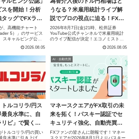
キャルピング公認」
為替介入後のドル円相場はど
ビスを開始！分析
うなる？米雇用統計ライブ解
タッグでFXライ
説でプロの視点に迫る！FXフ
加速
ァン必見！
Xが、高機能チャート
2026年8月7日(金)21時、松井証券
rader 5）」のサービス
YouTube公式チャンネルで米雇用統計
。スキャルピング公認
のライブ配信が決定！エコノミストの
T5の強力な分析機能が
エミン・ユルマズ氏と松井証券マーケ
2026.08.05
2026.08.05
ダーの皆さんのFXライ
ットアナリストの鈴木翔氏が、為替介
ジへと導きます。オリ
入後の米ドル/円相場をリアルタイムで
AI・自動売買
®調査FX部門で2年連続
徹底解説します。FX初心者代表の松本
したJFXが提供する、
日向氏も参加し、チャットでの質問も
引環境に注目です。
受け付け。最新の市場動向と投資戦略
を学び、あなたのFXトレードを次のレ
ベルへ押し上げましょう！
トルコリラ/円ス
マネースクエアがFX取引の未
界最良水準に、自
来を拓く！パスキー認証でセ
ラリピ」で賢く資
キュリティ強化、自動売買
「トラリピ」であなたの資産
がトルコリラ/円の買い
FXファンの皆さんに朗報です！マネー
最良水準に引き上げ、
スクエアが2026年8月1日よりパスキー