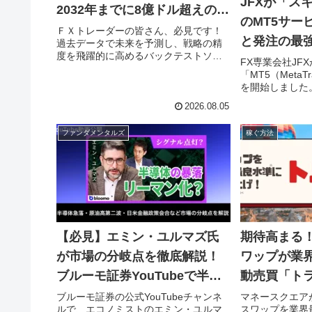
JFXが「ス
2032年までに8億ドル超えの成
のMT5サー
長予測！
ＦＸトレーダーの皆さん、必見です！
と発注の最強
過去データで未来を予測し、戦略の精
度を飛躍的に高めるバックテストソフ
フがさらに
FX専業会社JF
トウェア市場が、2032年には8億3,383
「MT5（MetaT
万米ドル規模にまで拡大すると予測さ
を開始しました
れています。AI活用やクラウド化で進
の取引環境とM
化するこのツールが、あなたのトレー
2026.08.05
融合し、トレー
ド戦略をどう変えるのか、最新情報を
フを次のステー
お届けします。
ファンダメンタルズ
稼ぐ方法
コン顧客満足度
総合第1位を獲得
安心と信頼の取
【必見】エミン・ユルマズ氏
期待高まる！
が市場の分岐点を徹底解説！
ワップが業
ブルーモ証券YouTubeで半導
動売買「ト
体・原油・金融政策の行方を
産形成を
ブルーモ証券の公式YouTubeチャンネ
マネースクエア
ルで、エコノミストのエミン・ユルマ
スワップを業界