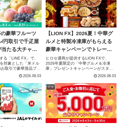
で夢の豪華フルーツ
【LION FX】2026夏！中華グ
ル/円取引で千疋屋
ルメと特製冷凍庫がもらえる
が当たる大チャン
豪華キャンペーンでトレード
を加速！
する「LINE FX」で、
ヒロセ通商が提供するLION FXで、
引を対象とした「米ドル
2026年夏限定の「中華グルメ＆冷凍
貨のお取引で豪華賞品プレ
庫」プレゼントキャンペーンがスター
ーン」が開催されま
ト。対象取引量に応じて、豪華な中華
2026.08.03
2026.08.03
件を満たした方の中か
料理セットや専用冷凍庫を手に入れる
千疋屋の季節の豪華フ
チャンスです。FX取引を楽しみなが
ＦＸ
この企画は、FX取引を
ら、美味しい特典もゲットしましょ
い方や、これからFXを
う！
って見逃せないチャン