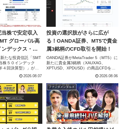
配当株で安定収入
投資の選択肢がさらに広が
MT グローバル高
る！OANDA証券、MT5で貴金
インデックス・オ
属3銘柄のCFD取引を開始！
４回決算型）」が
日、新たな投資信託「SMT
OANDA証券がMetaTrader 5（MT5）に
当株５０インデック
新たに貴金属3銘柄（XAUXAG、
年４回決算型）」が設
XPTUSD、XPDUSD）の商品CFDを追
このファンドは、日本
加。インフレや地政学リスクが高まる
2026.08.07
2026.08.06
高配当株50銘柄に連動
中で注目される貴金属市場で、金・銀
配を目指すことで、投資
に加えプラチナ・パラジウムまで取引
ファンダメンタルズ
益を実感できるよう設
可能となり、投資戦略の幅が広がりま
。副業や資産形成を考
す。
にとって、新たな分散投
るでしょう。