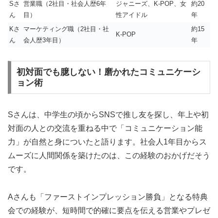
Sさ
営業職（2社目・社会人歴6年
ジャニーズ、K-POP、女
約20
ん
目）
性アイドル
年
Kさ
マーケティング職（2社目・社
約15
K-POP
ん
会人歴3年目）
年
初対面でも臆しない！磨かれたコミュニケーシ
ョン術
Sさんは、中学生の頃からSNSで推し友を探し、年上や初
対面の人との交流を重ねる中で「コミュニケーション能
力」が自然と身についたと語ります。社会人1年目からス
ムーズに人間関係を築けたのは、この経験のおかげだそう
です。
Aさんも「ファーストインプレッション勝負」となる特典
会での経験が、短時間で的確に要点を伝える営業やプレゼ