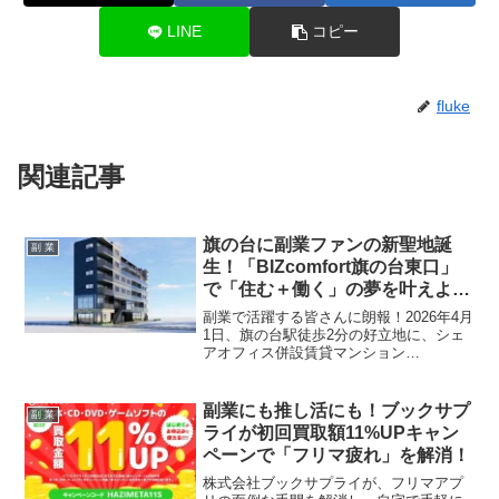
LINE
コピー
fluke
関連記事
旗の台に副業ファンの新聖地誕
副 業
生！「BIZcomfort旗の台東口」
で「住む＋働く」の夢を叶えよ
う！
副業で活躍する皆さんに朗報！2026年4月
1日、旗の台駅徒歩2分の好立地に、シェ
アオフィス併設賃貸マンション
「BIZcomfort旗の台東口」がオープンし
ます。24時間利用可能で、充実した設備
が魅力のこの新拠点は、あなたの「住む
副業にも推し活にも！ブックサプ
副 業
＋働く」を強力にサポート。無料体験会
ライが初回買取額11%UPキャン
も開催されるので、ぜひチェックしてく
ペーンで「フリマ疲れ」を解消！
ださい！
株式会社ブックサプライが、フリマアプ