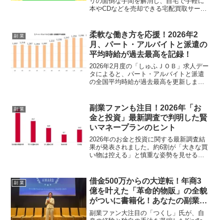
リの面倒な手間を解消し、自宅で手軽に
本やCDなどを売却できる宅配買取サービ
スで、初回利用限定の買取金額11%UPキ
ャンペーンを期間限定で開催します。副
業や推し活資金の捻出にも最適なこの機
柔軟な働き方を応援！2026年2
副 業
会をお見逃しなく。
月、パート・アルバイトと派遣の
平均時給が過去最高を記録！
2026年2月度の「しゅふＪＯＢ」求人デー
タによると、パート・アルバイトと派遣
の全国平均時給が過去最高を更新しまし
た。特に東海エリアや医療・看護・介護
分野での時給上昇が顕著で、柔軟な働き
方を求める人々にとって、より良い条件
副業ファンも注目！2026年「お
副 業
で働くチャンスが広がっています。この
金と投資」最新調査で判明した賢
最新情報を活かして、あなたのライフス
いマネープランのヒント
タイルに合った働き方を見つけましょ
う！
2026年のお金と投資に関する最新調査結
果が発表されました。約6割が「大きな買
い物は控える」と慎重な姿勢を見せる一
方で、後悔しない支出には「旅行・エン
タメ」「健康・美容」といった経験や自
己投資が上位に。減税・給付金があって
借金500万からの大逆転！年商3
副 業
も「貯蓄・投資」に回す意向が強く、投
億を叶えた「革命的物販」の全貌
資への関心も高まっています。副業で得
がついに書籍化！あなたの副業ラ
た収入をどう活かすか、ファンにとって
イフが変わる予感！
見逃せない情報をお届けします。
副業ファン大注目の「つくし」氏が、自