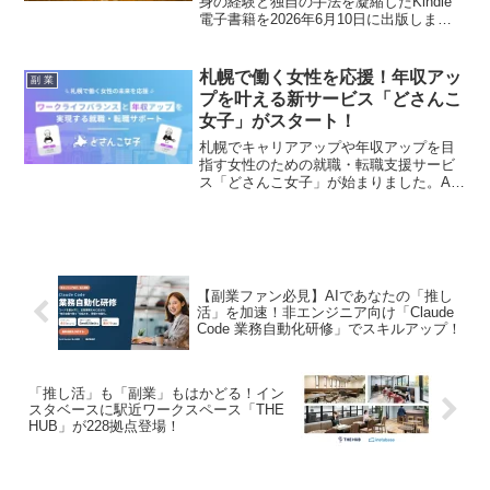
身の経験と独自の手法を凝縮したKindle
電子書籍を2026年6月10日に出版しま
す。機械音痴の60代の母親も月30万円を
達成したという驚きのノウハウで、あな
たの副業の常識を覆す一冊となるでしょ
札幌で働く女性を応援！年収アッ
副 業
う。
プを叶える新サービス「どさんこ
女子」がスタート！
札幌でキャリアアップや年収アップを目
指す女性のための就職・転職支援サービ
ス「どさんこ女子」が始まりました。AI
とキャリア診断を活用し、ぴったりの仕
事探しをサポートするこの新サービス
は、副業を考える方にとっても、本業の
年収アップは大きなプラスになるはず。
あなたの「推し活」を応援するような心
強いサービスに注目です！
【副業ファン必見】AIであなたの「推し
活」を加速！非エンジニア向け「Claude
Code 業務自動化研修」でスキルアップ！
「推し活」も「副業」もはかどる！イン
スタベースに駅近ワークスペース「THE
HUB」が228拠点登場！