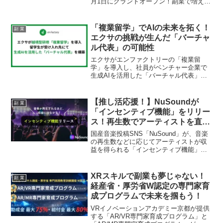
月1日にグランドオープン！副業で増えた
荷物や大切なコレクションの保管に最適
なスペースが、今だけの特別割引賃料で
利用できるチャンスです。さらに、トラ
「複業留学」でAIの未来を拓く！
副 業
ンクルーム投資に興味がある副業ファン
エクサの挑戦が生んだ「バーチャ
のための情報も満載！
ル代表」の可能性
エクサがエンファクトリーの「複業留
学」を導入し、社員がベンチャー企業で
生成AIを活用した「バーチャル代表」を
構築した取り組みを紹介。自身のキャリ
アを広げたい副業ファンにとって、AIと
越境学習の可能性を感じさせる内容で
【推し活応援！】NuSoundが
副 業
す。
「インセンティブ機能」をリリー
ス！再生数でアーティストを直接
支援、新たな収益化で活動の幅が
国産音楽投稿SNS「NuSound」が、音楽
広がる！
の再生数などに応じてアーティストが収
益を得られる「インセンティブ機能」を
リリースしました。これにより、アーテ
ィストはダウンロード販売やサブスク機
能と組み合わせ、より柔軟な収益化戦略
XRスキルで副業も夢じゃない！
副 業
を立てることが可能になり、ファンも推
経産省・厚労省W認定の専門家育
しを直接応援できるようになります。
成プログラムで未来を掴もう！
VRイノベーションアカデミー京都が提供
する「AR/VR専門家育成プログラム」と