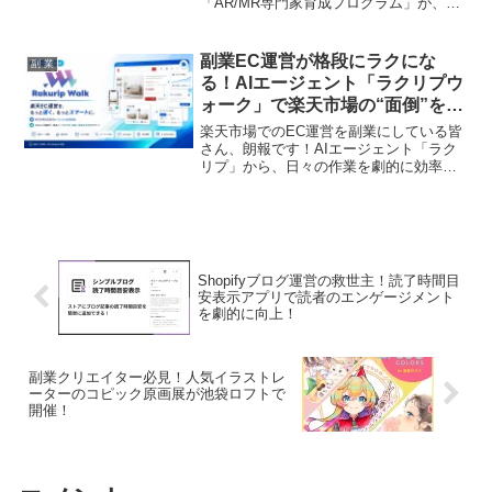
「AR/MR専門家育成プログラム」が、経
済産業省の「リスキル講座」と厚生労働
省の「専門実践教育訓練講座」にW認定
されました。これにより、受講料の最大
副業EC運営が格段にラクにな
副 業
80%が給付・助成されるチャンス！生成
る！AIエージェント「ラクリプウ
AI活用も組み込んだ最新カリキュラム
ォーク」で楽天市場の“面倒”を解
で、XR分野での副業やキャリアチェンジ
消！
を目指すファン必見のプログラムをご紹
楽天市場でのEC運営を副業にしている皆
介します。
さん、朗報です！AIエージェント「ラク
リプ」から、日々の作業を劇的に効率化
するChrome拡張機能「ラクリプウォー
ク」が登場しました。20以上の機能で、
商品ページの確認から競合分析、受注管
理まで、EC運営の「ちょっと面倒」を解
消し、あなたの推し活を強力にサポート
します。
Shopifyブログ運営の救世主！読了時間目
安表示アプリで読者のエンゲージメント
を劇的に向上！
副業クリエイター必見！人気イラストレ
ーターのコピック原画展が池袋ロフトで
開催！