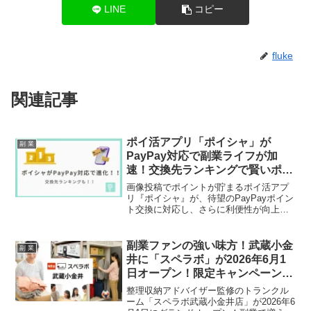
LINE
コピー
fluke
関連記事
ポイ活アプリ「ポイシャ」が
副 業
PayPay対応で副業ライフが加
速！交換先ランキングで賢いポイ
活術も公開！
画像投稿でポイントが貯まるポイ活アプ
リ『ポイシャ』が、待望のPayPayポイン
ト交換に対応し、さらに利便性が向上し
ました。Amazonギフトカードや各種電子
マネーへの交換先も拡充され、ユーザー
の副業ライフを強力にサポートします。
副業ファンの強い味方！武蔵小金
副 業
今回は、実際の交換実績に基づく人気ラ
井に「スペラボ」が2026年6月1
ンキングも初公開され、より効率的なポ
日オープン！限定キャンペーン＆
イ活のヒントが見えてきました。
投資情報も！
整理収納アドバイザー監修のトランクル
ーム「スペラボ武蔵小金井店」が2026年6