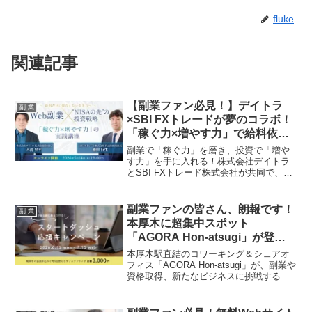
fluke
関連記事
【副業ファン必見！】デイトラ
副 業
×SBI FXトレードが夢のコラボ！
「稼ぐ力×増やす力」で給料依存
から卒業する実践講座が開催決
副業で「稼ぐ力」を磨き、投資で「増や
定！
す力」を手に入れる！株式会社デイトラ
とSBI FXトレード株式会社が共同で、給
料だけに依存しない生き方を実現するた
めのオンラインウェビナーを2026年5月
14日に開催します。Web副業のノウハウ
副業ファンの皆さん、朗報です！
副 業
からNISAの先の投資戦略まで、あなたの
本厚木に超集中スポット
資産形成を加速させるヒントが満載で
「AGORA Hon-atsugi」が登
す！
場！月額3,000円で夢を加速させ
本厚木駅直結のコワーキング＆シェアオ
よう
フィス「AGORA Hon-atsugi」が、副業や
資格取得、新たなビジネスに挑戦する皆
さんを応援する「スタートダッシュ応援
キャンペーン」を開催！期間限定で月額
3,000円から集中環境を手に入れられるこ