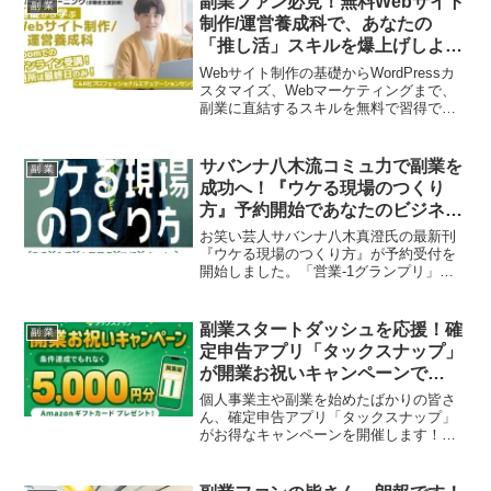
副業ファン必見！無料Webサイト
副 業
のチャンス、見逃せません！
制作/運営養成科で、あなたの
「推し活」スキルを爆上げしよ
う！
Webサイト制作の基礎からWordPressカ
スタマイズ、Webマーケティングまで、
副業に直結するスキルを無料で習得でき
るハロートレーニングが募集開始！オン
ラインで学べる6ヶ月間の集中講座で、あ
なたの「稼ぐ力」をブーストアップ！
サバンナ八木流コミュ力で副業を
副 業
成功へ！『ウケる現場のつくり
方』予約開始であなたのビジネス
も“ホーム”に！
お笑い芸人サバンナ八木真澄氏の最新刊
『ウケる現場のつくり方』が予約受付を
開始しました。「営業-1グランプリ」で
話題の「吉本営業マニュアル」から厳選
された、どんなアウェイもホームに変え
るコミュ力ノウハウは、副業で活躍した
副業スタートダッシュを応援！確
副 業
いあなたの強力な武器となるでしょう。
定申告アプリ「タックスナップ」
が開業お祝いキャンペーンで
Amazonギフトカード5,000円分
個人事業主や副業を始めたばかりの皆さ
をプレゼント
ん、確定申告アプリ「タックスナップ」
がお得なキャンペーンを開催します！期
間中にアプリで開業届を提出し、いくつ
かの条件をクリアすると、Amazonギフト
カード5,000円分がもれなく手に入りま