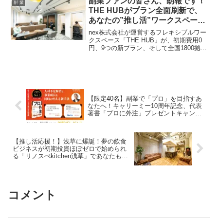
副業ファンの皆さん、朗報です！
副 業
す。これで副業のスタートダッシュがも
THE HUBがプラン全面刷新で、
っと楽しくなるはず！
あなたの”推し活”ワークスペース
がさらに進化！初期費用0円＆全
nex株式会社が運営するフレキシブルワー
国1800拠点でどこでも働ける新
クスペース「THE HUB」が、初期費用0
円、9つの新プラン、そして全国1800拠点
時代へ！
の利用を可能にする大規模なプラン刷新
を発表しました。多様な働き方に対応
し、副業ファンの皆さんのワークスタイ
ルを強力にサポートします。
【限定40名】副業で「プロ」を目指すあ
なたへ！キャリーミー10周年記念、代表
著書「プロに外注」プレゼントキャンペ
ーン開催！
【推し活応援！】浅草に爆誕！夢の飲食
ビジネスが初期投資ほぼゼロで始められ
る「リノスぺkitchen浅草」であなたも推
しをカタチに！
コメント