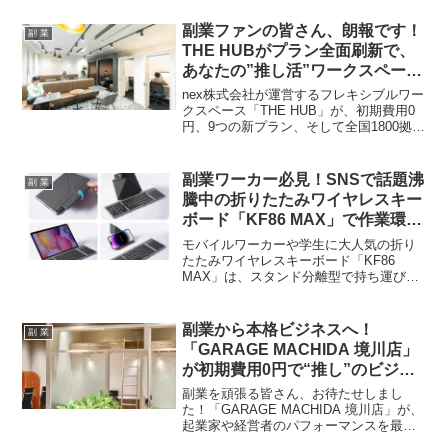
副業ファンの皆さん、朗報です！
副 業
THE HUBがプラン全面刷新で、
あなたの”推し活”ワークスペース
がさらに進化！初期費用0円＆全
nex株式会社が運営するフレキシブルワー
国1800拠点でどこでも働ける新
クスペース「THE HUB」が、初期費用0
円、9つの新プラン、そして全国1800拠点
時代へ！
の利用を可能にする大規模なプラン刷新
を発表しました。多様な働き方に対応
し、副業ファンの皆さんのワークスタイ
副業ワーカー必見！SNSで話題沸
副 業
ルを強力にサポートします。
騰中の折りたたみワイヤレスキー
ボード「KF86 MAX」で作業環境
をアップデート！
モバイルワーカーや学生に大人気の折り
たたみワイヤレスキーボード「KF86
MAX」は、スタンド分離型で持ち運びも
ラクラク。タッチパッド内蔵でマウスい
らず、最大3台同時接続可能など、副業や
外出先での作業効率を格段に向上させる
副業から本格ビジネスへ！
副 業
機能が満載です。
「GARAGE MACHIDA 境川店」
が初期費用0円で“推し”のビジネ
スを加速する特別優待キャンペー
副業を頑張る皆さん、お待たせしまし
ンを開始！
た！「GARAGE MACHIDA 境川店」が、
起業家や経営者のパフォーマンスを最大
化する特別優待キャンペーンを発表。初