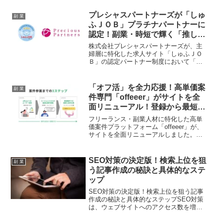
期投資0円で即座にプロフェッショナルな
ビジネス拠点を手に入れられるチャンス
プレシャスパートナーズが「しゅ
副 業
です。マンションオフィスの非効率から
ふＪＯＢ」プラチナパートナーに
脱却し、あなたのビジネス「推し活」を
認定！副業・時短で輝く「推し
強力にバックアップします！
活」を強力応援！
株式会社プレシャスパートナーズが、主
婦層に特化した求人サイト「しゅふＪＯ
Ｂ」の認定パートナー制度において「プ
ラチナパートナー」に認定されました。
これにより、柔軟な働き方を求める方々
の「推し活」がさらに加速するサポート
「オフ活」を全力応援！高単価案
副 業
が期待されます。
件専門「offeeer」がサイトを全
面リニューアル！登録から最短1
週間で夢の案件ゲットへ！
フリーランス・副業人材に特化した高単
価案件プラットフォーム「offeeer」が、
サイトを全面リニューアルしました。登
録者1,500名を突破し、月額100万円以上
の案件も多数。見やすさ、案件の探しや
すさが大幅に向上し、プロ人材の「オフ
SEO対策の決定版！検索上位を狙
副 業
活」を強力にサポートします。
う記事作成の秘訣と具体的なステ
ップ
SEO対策の決定版！検索上位を狙う記事
作成の秘訣と具体的なステップSEO対策
は、ウェブサイトへのアクセス数を増や
し、ビジネスを成功させるための重要な