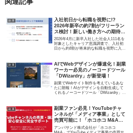
関連記事
入社初日から転職を視野に!?
副 業
2026年新卒の約7割がフリーラン
ス検討！新しい働き方への期待が
高まるキャリア観を徹底解説！
2026年4月に新卒入社した社会人111名を
対象としたキャリア意識調査で、入社初
日から約8割が将来的な転職を視野に入
れ、7割以上がフリーランスを検討してい
ることが明らかになりました。終身雇用
神話が揺らぐ現代における、新卒社員の
AIでWebデザインが爆速化！副業
副 業
新しいキャリア観に迫ります。
ワーカー必見のノーコードツール
「DWizardry」が新登場！
副業でWebサイト制作を考えているあな
たに朗報！AIがデザインを自動生成して
くれるノーコードツール「DWizardry」が
リリースされました。専門知識不要でプ
ロ級のサイトが作れるから、あなたの
「推し活」を強力にバックアップしま
副業ファン必見！YouTubeチャ
副 業
す！
ンネルが「メディア事業」として
売買可能に！「ホコホコ M&A」
で新たな収益源を掴もう！
アンパサンド株式会社が「ホコホコ
M&A」でYouTubeメディア事業の売買サ