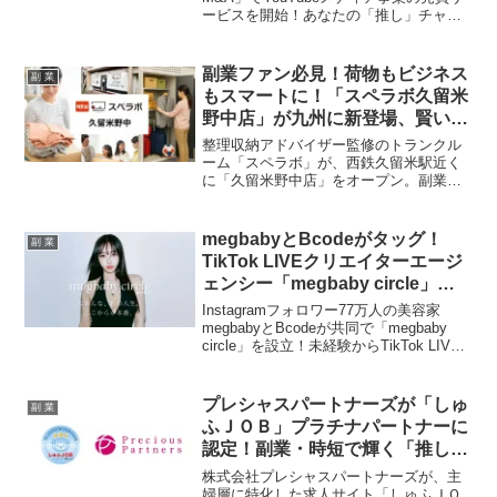
ービスを開始！あなたの「推し」チャン
ネルを事業として成長させるチャンス
や、新たな副業の扉が開きます。今なら
手数料無料キャンペーンも実施中！
副業ファン必見！荷物もビジネス
副 業
もスマートに！「スペラボ久留米
野中店」が九州に新登場、賢い収
納と投資のチャンス！
整理収納アドバイザー監修のトランクル
ーム「スペラボ」が、西鉄久留米駅近く
に「久留米野中店」をオープン。副業で
増える在庫や資材の保管、自宅スペース
の有効活用を考えている方にぴったり
の、非接触・高セキュリティな収納ソリ
megbabyとBcodeがタッグ！
副 業
ューションです。さらに、今注目の「ト
TikTok LIVEクリエイターエージ
ランクルーム投資」に関する書籍プレゼ
ェンシー「megbaby circle」誕
ントキャンペーンも開催中で、副業ファ
生であなたの夢を応援！
ンにとって見逃せない情報が満載です。
Instagramフォロワー77万人の美容家
megbabyとBcodeが共同で「megbaby
circle」を設立！未経験からTikTok LIVE
で輝くライバーを目指せる、まさに“推し
活”のような充実サポートで、あなたの
「副業ライバー」としての第一歩を力強
プレシャスパートナーズが「しゅ
副 業
く後押しします！
ふＪＯＢ」プラチナパートナーに
認定！副業・時短で輝く「推し
活」を強力応援！
株式会社プレシャスパートナーズが、主
婦層に特化した求人サイト「しゅふＪＯ