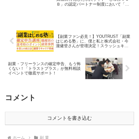
Ｂ」の認定パートナー制度において「プ
ラチナパートナー」に認定されました。
これにより、柔軟な働き方を求める方々
の「推し活」がさらに加速するサポート
が期待されます。
【副業ファン必見！】YOUTRUST「副業
はじめる塾」に、僕と私と株式会社・今
瀧健登さんが登壇決定！スラッシュキャ
リアで新しい自分を推し活！
副業・フリーランスの確定申告、もう怖
くない！「トラストプラス」が無料相談
イベントで徹底サポート！
コメント
コメントを書き込む
ホーム
副 業