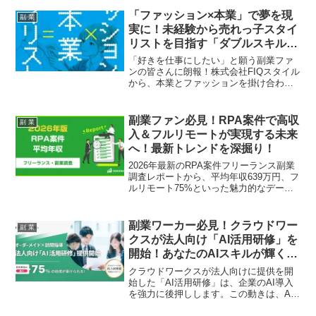
アでベストセラーを獲得しました。資産
形成のノウハウだけでなく、FIRE後の生
「ファッション×本業」で夢を現
副 業
活や家族との両立、税金といった具体的
実に！未経験から売れっ子スタイ
な疑問に答えるQ&A形式で、あなたの
リストを目指す「ダブルスキル」
FIRE推し活を強力にサポートします！
の新常識がついに書籍化！
「好きを仕事にしたい」と願う副業ファ
ンの皆さんに朗報！株式会社FIQスタイル
から、本業とファッションを掛け合わ
せ、未経験からでも売れっ子スタイリス
トになれる「ダブルスキル」を提唱する
新刊『ファッション×本業＝売れっ子スタ
副業ファン必見！RPA案件で高収
副 業
イリストになる！』が2026年2月26日に
入＆フルリモートが実現する未来
発売されました。会社に依存しない、自
へ！最新トレンドを深掘り！
分らしいキャリアを築くための具体的な
ロードマップが、今、あなたの手に！
2026年最新のRPA案件フリーランス副業
調査レポートから、平均年収639万円、フ
ルリモート75%といった魅力的なデータ
が判明！業務自動化の最前線で活躍し、
あなたの副業ライフを充実させるRPAの
「推しポイント」を深掘りします。新し
副業ワーカー必見！クラウドワー
副 業
い働き方に挑戦したい副業ファンは必見
クスが法人向け「AI活用研修」を
です！
開始！あなたのAIスキルが輝く未
来がやってくる！
クラウドワークスが法人向けに提供を開
始した「AI活用研修」は、企業のAI導入
を強力に後押しします。この動きは、AI
スキルを持つ副業ワーカーにとって新た