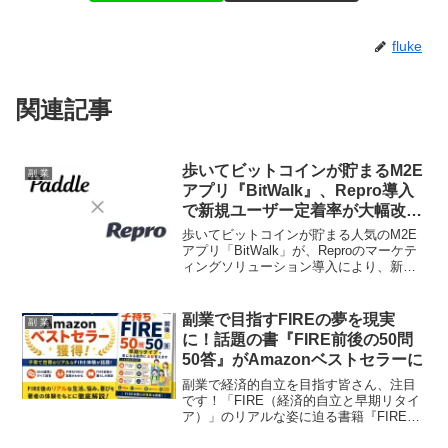
fluke
関連記事
歩いてビットコインが貯まるM2E
副 業
アプリ『BitWalk』、Repro導入
で新規ユーザー定着率が大幅改
善！副業の夢が広がる最新事例に
歩いてビットコインが貯まる人気のM2E
注目！
アプリ「BitWalk」が、Reproのマーケテ
ィングソリューション導入により、新規
ユーザーの翌日リテンション率を7ポイン
ト改善し、売上も向上させました。デー
タドリブンな改善で副業の可能性を広げ
副業で目指すFIREの夢を現実
副 業
るこの成功事例は、ファン必見です！
に！話題の書『FIRE前後の50問
50答』がAmazonベストセラーに
副業で経済的自立を目指す皆さん、注目
です！「FIRE（経済的自立と早期リタイ
ア）」のリアルな姿に迫る書籍『FIRE前
後の50問50答』が、Amazon Kindleスト