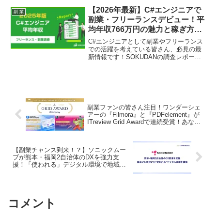
なチャンスを創出する可能性を秘めてい
ます。オーダーメイドの研修内容や助成
【2026年最新】C#エンジニアで
副 業
金制度、そして2026年7月正式リリース予
副業・フリーランスデビュー！平
定の「AIクラウドワークス」にも注目
均年収766万円の魅力と稼ぎ方徹
し、これからの副業の「推し」ポイント
底解説
を探ります！
C#エンジニアとして副業やフリーランス
での活躍を考えている皆さん、必見の最
新情報です！SOKUDANの調査レポート
から、平均年収766万円、週4〜5日稼働が
中心、そしてリモートワークの可能性ま
で、C#エンジニア案件のリアルな姿を深
掘り。あなたの推し活（副業・フリーラ
ンス活動）を応援する、稼ぎ方と市場ト
レンドを詳しくご紹介します。
副業ファンの皆さん注目！ワンダーシェ
アーの『Filmora』と『PDFelement』が
ITreview Grid Awardで連続受賞！あなた
の推し活ももっと効率アップ！
【副業チャンス到来！？】ソニックムー
ブが熊本・福岡2自治体のDXを強力支
援！「使われる」デジタル環境で地域を
動かす最新事例！
コメント