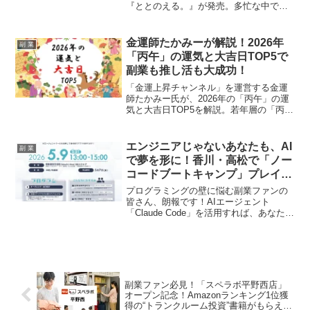
『ととのえる。』が発売。多忙な中でも
心身を消耗せず、成果を出し続けるため
の習慣術は、本業と副業を両立するビジ
ネスパーソン必読の一冊です。
金運師たかみーが解説！2026年
副 業
「丙午」の運気と大吉日TOP5で
副業も推し活も大成功！
「金運上昇チャンネル」を運営する金運
師たかみー氏が、2026年の「丙午」の運
気と大吉日TOP5を解説。若年層の「丙
午」認知度調査結果も踏まえ、副業やキ
ャリアアップに役立つ開運アクションを
紹介し、推し活のように運気を味方につ
エンジニアじゃないあなたも、AI
副 業
けるヒントを届けます。
で夢を形に！香川・高松で「ノー
コードブートキャンプ」プレイベ
ント開催
プログラミングの壁に悩む副業ファンの
皆さん、朗報です！AIエージェント
「Claude Code」を活用すれば、あなたの
アイデアがアプリになる新時代が到来し
ました。香川・高松で開催される無料体
験イベントで、その可能性を体感し、推
しのビジネスアイデアを形にする第一歩
を踏み出しましょう！
副業ファン必見！「スペラボ平野西店」
オープン記念！Amazonランキング1位獲
得の“トランクルーム投資”書籍がもらえる