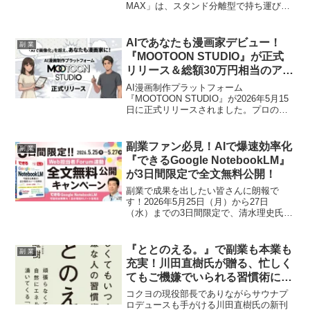
MAX」は、スタンド分離型で持ち運びも
ラクラク。タッチパッド内蔵でマウスい
らず、最大3台同時接続可能など、副業や
外出先での作業効率を格段に向上させる
AIであなたも漫画家デビュー！
副 業
機能が満載です。
『MOOTOON STUDIO』が正式
リリース＆総額30万円相当のアワ
ード開催で副業の夢が広がる！
AI漫画制作プラットフォーム
『MOOTOON STUDIO』が2026年5月15
日に正式リリースされました。プロのノ
ウハウをAIがサポートし、高品質な漫画
制作を可能にします。さらに、第一回ア
ワード「MOOTOON AWARD Season
副業ファン必見！AIで爆速効率化
副 業
1」も開催決定。副業で漫画家を目指すク
『できるGoogle NotebookLM』
リエイターにとって、新たなチャンスが
が3日間限定で全文無料公開！
到来です！
副業で成果を出したい皆さんに朗報で
す！2026年5月25日（月）から27日
（水）までの3日間限定で、清水理史氏の
著書『できるGoogle NotebookLM 可能性
は無限大！自分専用AIノート活用法』が
全文無料公開されます。AIを活用した業
『ととのえる。』で副業も本業も
副 業
務効率化のコツが満載で、あなたの副業
充実！川田直樹氏が贈る、忙しく
を次のレベルへ押し上げるチャンスで
てもご機嫌でいられる習慣術に副
す。
業ファンも注目！
コクヨの現役部長でありながらサウナプ
ロデュースも手がける川田直樹氏の新刊