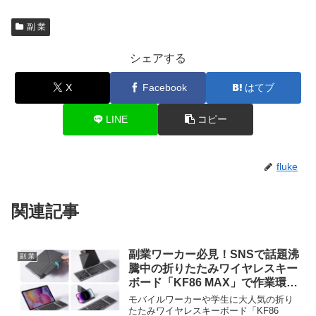
副 業
シェアする
X
Facebook
はてブ
LINE
コピー
fluke
関連記事
副業ワーカー必見！SNSで話題沸
副 業
騰中の折りたたみワイヤレスキー
ボード「KF86 MAX」で作業環境
をアップデート！
モバイルワーカーや学生に大人気の折り
たたみワイヤレスキーボード「KF86