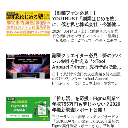
るだけで不用品を即現金化できるこのア
プリは、フリマアプリの手間を解消し、
副業やお小遣い稼ぎをより手軽に、スピ
【副業ファン必見！】
副 業
ーディーに実現します。
YOUTRUST「副業はじめる塾」
に、僕と私と株式会社・今瀧健登
さんが登壇決定！スラッシュキャ
2026年3月14日（土）に開催される副業
リアで新しい自分を推し活！
初心者向けオンラインイベント「副業は
じめる塾」に、Z世代向け企画・エモマー
ケティング®を手掛ける『僕と私と株式
会社』代表の今瀧健登さんが登壇しま
す。職種の掛け算でキャリアを広げる
副業クリエイター必見！夢のアパ
副 業
「スラッシュキャリア」の秘訣が明かさ
レル制作を叶える「xTool
れるこの貴重な機会をお見逃しなく！
Apparel Printer」先行予約で最大
割引と豪華特典をGETしよう！
日米で累計約9億円の支援実績を誇る話題
のDTFプリンター「xTool Apparel
Printer」が、ついに日本上陸！副業でオ
リジナルグッズ制作を考えているあなた
に朗報です。CAMPFIREプロジェクトに
先駆けて、今だけのVIP先行予約キャンペ
「推し活」を応援！Figma副業で
副 業
ーンがスタート。2,000円（全額返金可
年収755万円も夢じゃない？2026
能）で最大割引枠と豪華特典を確約でき
年最新調査レポート公開！
るチャンスを見逃さないで、あなたの
「推し活」をさらに充実させましょう！
フリーランス・副業マッチングサービス
『SOKUDAN』が発表した2026年最新の
Figma案件調査レポートから、平均年収