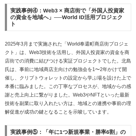
実践事例④：Web3 × 商店街で「外国人投資家
の資金を地域へ」──World ID活用プロジェク
ト
2025年3月まで実施された「World奉還町商店街プロジェ
クト」は、Web3技術を活用し、外国人投資家の資金を商
店街での消費に結びつける実証プロジェクトでした。北島
氏は、事前に地域商店主向けの勉強会を1〜2年かけて開
催し、クリプトウォレットの設定から学ぶ場を設けた上で
本番に臨みました。この丁寧なプロセスが、地域からの感
謝と売上向上に繋がりました。Web3やNFTといった最新
技術を副業に取り入れたい方は、地域との連携や事前の理
解促進が成功の鍵となることを示唆しています。
実践事例⑤：「年に1つ新規事業・勝率6割」の