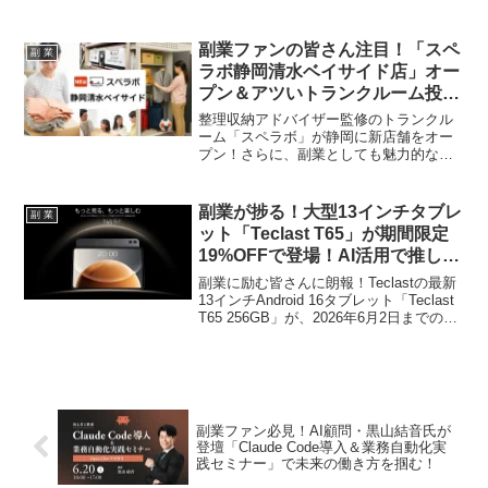
755万円、フルリモート案件73%超えな
ど、副業ファン必見の魅力的な働き方と
高収入の可能性に迫ります。あなたの
副業ファンの皆さん注目！「スペ
副 業
「推し」のスキルを活かして、もっと輝
ラボ静岡清水ベイサイド店」オー
く未来へ！
プン＆アツいトランクルーム投資
情報！
整理収納アドバイザー監修のトランクル
ーム「スペラボ」が静岡に新店舗をオー
プン！さらに、副業としても魅力的なト
ランクルーム投資の最新情報や、豪華書
籍プレゼント企画をご紹介します。あな
たの副業「推し活」を応援する情報が満
副業が捗る！大型13インチタブレ
副 業
載です！
ット「Teclast T65」が期間限定
19%OFFで登場！AI活用で推し活
効率アップ！
副業に励む皆さんに朗報！Teclastの最新
13インチAndroid 16タブレット「Teclast
T65 256GB」が、2026年6月2日までの期
間限定で19%OFFの26,524円で手に入る
チャンスです。大画面、大容量バッテリ
ー、そしてAI対応で、あなたの副業を強
力にサポートします。
副業ファン必見！AI顧問・黒山結音氏が
登壇「Claude Code導入＆業務自動化実
践セミナー」で未来の働き方を掴む！