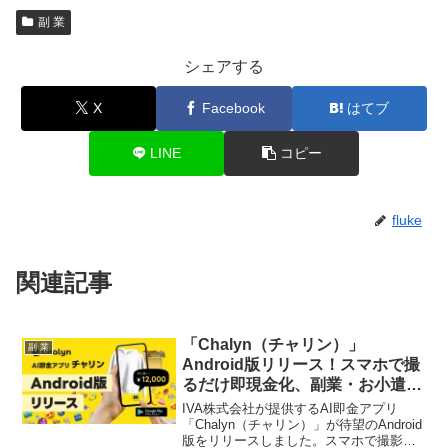
副 業
シェアする
X
Facebook
はてブ
LINE
コピー
fluke
関連記事
「Chalyn（チャリン）」
副 業
Android版リリース！スマホで撮
るだけ即現金化、副業・お小遣い
稼ぎがもっと手軽に！
IVA株式会社が提供するAI即金アプリ
「Chalyn（チャリン）」が待望のAndroid
版をリリースしました。スマホで撮影す