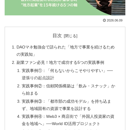
2026.06.09
目次
DAOマネ勉強会で語られた「地方で事業を続けるため
の実践知」
副業ファン必見！地方で成功する5つの実践事例
実践事例①：「何もないからこそやりやすい」──
逆張りの起点設計
実践事例②：信頼関係構築は「飲み・スナック」か
ら始まる
実践事例③：「都市部の成功モデル」を持ち込ま
ず、地域固有の資源で事業を設計する
実践事例④：Web3 × 商店街で「外国人投資家の資
金を地域へ」──World ID活用プロジェクト