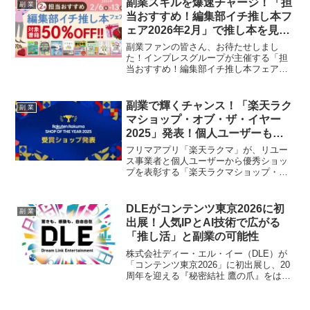
副業スキルを爆速チャージ！「担
副 業
情報をチェックして、賢く対策を立てよ
当おすすめ！編集部イチ推し本フ
う！
ェア2026年2月」で推し本を見つ
けよう！
副業ファンの皆さん、お待たせしまし
た！インプレスグループが主催する「担
当おすすめ！編集部イチ推し本フェア
2026年2月」が開催されます。Webデザイ
ン、SNSマーケティング、Excel VBA、
確定申告など、副業に役立つ電子書籍が
副業で輝くチャンス！「楽天ラク
副 業
期間限定で50％オフに。編集部が厳選し
マショップ・オブ・ザ・イヤー
た「推し本」で、あなたのスキルアップ
2025」発表！個人ユーザーも受
を強力にサポートします！
賞対象に
フリマアプリ「楽天ラクマ」が、リユー
ス事業者と個人ユーザーから優秀ショッ
プを表彰する「楽天ラクマショップ・オ
ブ・ザ・イヤー 2025」を発表しました。
今年は個人ユーザーも受賞対象となり、
副業で活躍するファンにとって大きなモ
DLEがコンテンツ東京2026に初
副 業
チベーションとなること間違いなし！受
出展！人気IPとAI技術で広がる
賞ショップで使えるお得なクーポンキャ
「推し活」と副業の可能性
ンペーンも実施中です。
株式会社ディー・エル・イー（DLE）が
「コンテンツ東京2026」に初出展し、20
周年を迎える『秘密結社 鷹の爪』をはじ
めとする人気IPの活用事例や、AI動画生
成ツール「しゃべくりAI」の体験ブース
を展示します。さらに、AIとIPを活用し