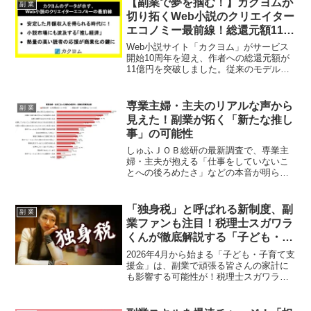
【副業で夢を掴む！】カクヨムが
副 業
切り拓くWeb小説のクリエイター
エコノミー最前線！総還元額11億
円突破＆推し活応援キャンペーン
Web小説サイト「カクヨム」がサービス
開始10周年を迎え、作者への総還元額が
11億円を突破しました。従来のモデルか
ら脱却し、安定した月額収入を得られる
クリエイターエコノミーの現状と、「推
し経済」がもたらす新たなヒット作品創
専業主婦・主夫のリアルな声から
副 業
出モデル、そして10周年記念の特別キャ
見えた！副業が拓く「新たな推し
ンペーンについて、副業ファンが気にな
事」の可能性
る最新情報をお届けします。
しゅふＪＯＢ総研の最新調査で、専業主
婦・主夫が抱える「仕事をしていないこ
とへの後ろめたさ」などの本音が明らか
に。このギャップが、実は自分らしい副
業を見つける「新たな推し事」へのヒン
トになるかもしれません！
「独身税」と呼ばれる新制度、副
副 業
業ファンも注目！税理士スガワラ
くんが徹底解説する「子ども・子
育て支援金」の仕組みと負担
2026年4月から始まる「子ども・子育て支
援金」は、副業で頑張る皆さんの家計に
も影響する可能性が！税理士スガワラく
んが実施した意識調査の結果と、制度の
仕組み、年収別の負担額まで分かりやす
く解説。あなたの推し活にも関わる最新