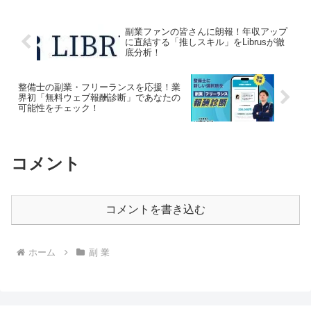
たセミナーも開催。副業ファンやクリエ
イターの「推し活」を加速させる最新情
副業ファンの皆さんに朗報！年収アップ
報が満載です。
に直結する「推しスキル」をLibrusが徹
底分析！
整備士の副業・フリーランスを応援！業
界初「無料ウェブ報酬診断」であなたの
可能性をチェック！
コメント
コメントを書き込む
ホーム
副 業