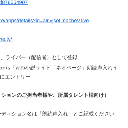
/id878554907
re/apps/details?id=air.vjsol.macheV.live
he.tv/
ら、ライバー（配信者）として登録
から「web小説サイト「ネオページ」朗読声入れイ
ト」にエントリー
クションのご担当者様や、所属タレント様向け）
ーディション名は「朗読声入れ」とご記載ください。