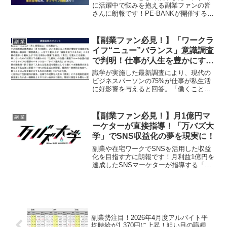
に活躍中で悩みを抱える副業ファンの皆
さんに朗報です！PE-BANKが開催する
「夜の全国ITフリーランスお仕事相談
会」は、平日夜20時からの開催で、オン
ラインと東京会場でのハイブリッド形
【副業ファン必見！】「ワークラ
副 業
式。あなたのキャリア形成や案件選びの
イフ“ニュー”バランス」意識調査
悩みをプロに相談できるチャンスです。
で判明！仕事が人生を豊かにする
この特別なイベントで、理想の働き方へ
「原資」となる新時代が到来！
の一歩を踏み出しましょう！
識学が実施した最新調査により、現代の
ビジネスパーソンの75%が仕事が私生活
に好影響を与えると回答。「働くことは
人生を豊かにする原資」という新しい価
値観、「ワークライフ“ニュー”バランス」
が浮き彫りになりました。副業を通じて
【副業ファン必見！】月1億円マ
副 業
自己実現を目指す方々に、この調査結果
ーケターが直接指導！「万バズ大
が示す希望と戦略を深掘りします。
学」でSNS収益化の夢を現実に！
副業や在宅ワークでSNSを活用した収益
化を目指す方に朗報です！月利益1億円を
達成したSNSマーケターが指導する「万
バズ大学」が正式に開校しました。単な
るフォロワー増加に留まらず、再生数を
確実に収益へ繋げる実践的なノウハウを
提供し、あなたのSNSクリエイターとし
ての成功を強力にバックアップします。
副業勢注目！2026年4月度アルバイト平
均時給が1,370円に上昇！狙い目の職種