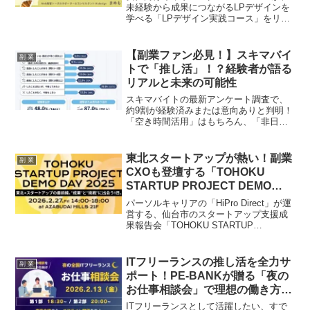
未経験から成果につながるLPデザインを
学べる「LPデザイン実践コース」をリリ
ース！生成AIも活用した最先端のスキル
で、あなたの副業ライフをさらに輝かせ
ましょう！
【副業ファン必見！】スキマバイ
副 業
トで「推し活」！？経験者が語る
リアルと未来の可能性
スキマバイトの最新アンケート調査で、
約9割が経験済みまたは意向ありと判明！
「空き時間活用」はもちろん、「非日常
体験」を求める声が多数。あなたの「推
し活」を応援するような、スキマバイト
の魅力と未来の可能性に迫ります。
東北スタートアップが熱い！副業
副 業
CXOも登壇する「TOHOKU
STARTUP PROJECT DEMO
DAY 2025」で未来を掴もう！
パーソルキャリアの「HiPro Direct」が運
営する、仙台市のスタートアップ支援成
果報告会「TOHOKU STARTUP
PROJECT DEMO DAY 2025」が2026年2
月27日に開催されます。副業・フリーラ
ンス人材がスタートアップの事業成長に
ITフリーランスの推し活を全力サ
副 業
伴走するリアルな声が聞けるこのイベン
ポート！PE-BANKが贈る「夜の
トは、副業ファン必見です！
お仕事相談会」で理想の働き方を
手に入れよう！
ITフリーランスとして活躍したい、すで