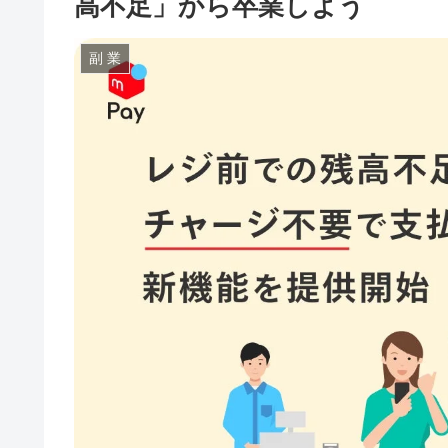
高不足」から卒業しよう
副 業