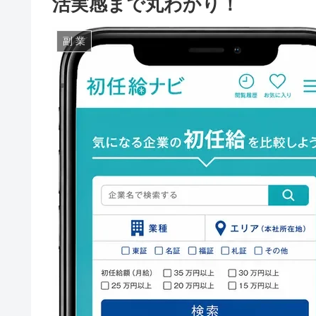
活実感まで丸わかり！
副 業