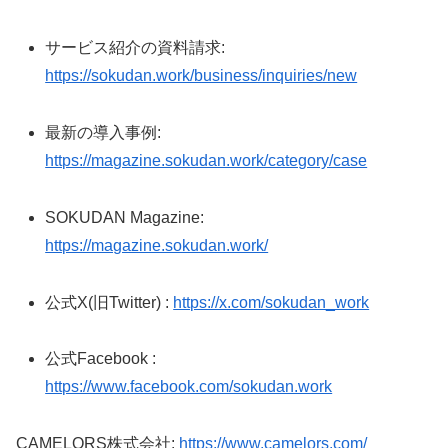
サービス紹介の資料請求:
https://sokudan.work/business/inquiries/new
最新の導入事例:
https://magazine.sokudan.work/category/case
SOKUDAN Magazine:
https://magazine.sokudan.work/
公式X(旧Twitter) :
https://x.com/sokudan_work
公式Facebook :
https://www.facebook.com/sokudan.work
CAMELORS株式会社:
https://www.camelors.com/