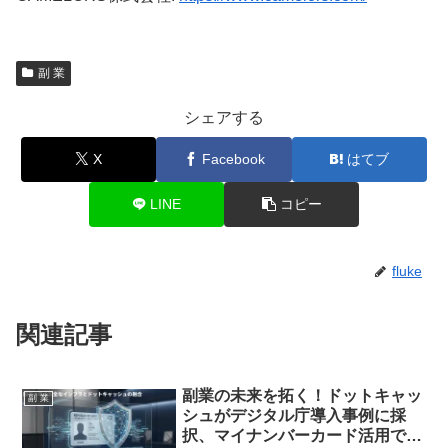
副 業
シェアする
X
Facebook
はてブ
LINE
コピー
fluke
関連記事
副業の未来を拓く！ドットキャッ
副 業
シュがデジタル庁導入事例に採
択、マイナンバーカード活用で