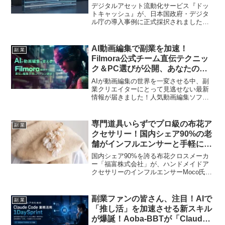
「完全な安全」を実現！
デジタルアセット流動化サービス『ドッ
トキャッシュ』が、日本国政府・デジタ
ル庁の導入事例に正式採択されました。
マイナンバーカード（JPKI）を活用した
公的個人認証により、従来の非対面取引
における「なりすまし」や「生成AIによ
AI動画編集で副業を加速！
副 業
る公文書偽造」といったリスクを物理的
Filmora公式チーム直伝テクニッ
に遮断。「最高強度の安全性」で、副業
ク＆PC選びが公開、あなたのク
ファンのデジタル資産の自由な流動化を
リエイティブ推し活を応援！
強力にサポートします。
AIが動画編集の世界を一変させる中、副
業クリエイターにとって見逃せない最新
情報が届きました！人気動画編集ソフト
『Filmora』の公式制作チームが、マウス
コンピューターの「mouse LABO」で、
AI時代の編集テクニックと最適なパソコ
専門道具いらずでプロ級の布花ア
副 業
ン選びのコツを大公開。あなたのクリエ
クセサリー！国内シェア90%の老
イティブな「推し活」を強力にバックア
舗がインフルエンサーと手軽に
ップする、実践的なノウハウが満載で
「推し活」できるキットを発売
す！
国内シェア90%を誇る布花クロスメーカ
ー「福富株式会社」が、ハンドメイドア
クセサリーのインフルエンサーMoco氏と
コラボ！専門的なコテなどの道具なしで
本格的な布花アクセサリーが作れる初心
者キットが登場し、手軽に新しい「推し
副業ファンの皆さん、注目！AIで
副 業
活」を始めたい副業ファンにぴったりの
「推し活」を加速させる新スキル
内容です。
が爆誕！Aoba-BBTが「Claude