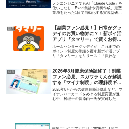
Code業務活用 1DaySprint」を開
ノンエンジニアでもAI「Claude Code」を
講！
使いこなし、Excel集計や資料作成、定型
業務をたった1日で自動化する実践型研修
が登場！副業での生産性爆上げ間違いな
しのこのチャンス、見逃し厳禁です！
【副業ファン必見！】日常がグッ
副 業
デイのお買い物券に？！新ポイ活
アプリ『タマリー』で賢くお得に
推し活を応援！
ホームセンターグッデイが、これまでの
ポイント制度の常識を覆す新ポイ活アプ
リ「タマリー」をリリース！「買わなく
ても貯まる」新しいコンセプトで、あな
たの日常行動がお得なグッデイお買い物
券に変わります。副業やポイ活で賢く稼
2026年8月健康保険証終了！副業
副 業
ぎたいファンにとって見逃せない情報で
ファン必見、スガワラくんが解説
す。
する「マイナ制度」の理解度ギャ
ップとは？
2026年8月からの健康保険証廃止など、マ
イナンバーカードをめぐる制度変更が進
む中、税理士の菅原由一氏が実施したア
ンケート調査により、生活者の制度理解
に大きなギャップがあることが明らかに
なりました。登録者数160万人超の
YouTubeチャンネル『脱・税理士スガワ
ラくん』を運営する菅原氏が、副業家に
とっても重要なマイナ制度の変更点を分
副業エンジニア大注目！2026年1月度フ