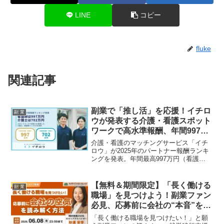
LINE
コピー
fluke
関連記事
副業で「推し活」を応援！イチロ
副 業
ウが発表する介護・看護スポット
ワークで高水準報酬、年間997万
円の可能性！
介護・看護のマッチングサービス「イチ
ロウ」が2025年のパートナー報酬ランキ
ングを発表。年間最高997万円（看護
師）、702万円（介護士）という驚きの高
収入事例が明らかに。自由な働き方で高
収入を実現する秘訣や、選ばれるケアパ
【無料＆期間限定】「長く働ける
副 業
ートナーの共通点に迫ります。副業でキ
職場」を見つけよう！副業ファン
ャリアアップを目指す方、必見です！
必見、応募前に会社の“本音”を読
み解く秘訣
「長く働ける職場を見つけたい！」と願