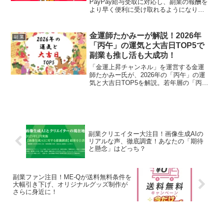
PayPay給与受取に対応し、副業の報酬を
より早く便利に受け取れるようになりま
した。推し活に励む副業ファン必見のこ
の新機能で、スキマ時間を有効活用し、
報酬を即座に活用できる魅力をお届けし
金運師たかみーが解説！2026年
副 業
ます。
「丙午」の運気と大吉日TOP5で
副業も推し活も大成功！
「金運上昇チャンネル」を運営する金運
師たかみー氏が、2026年の「丙午」の運
気と大吉日TOP5を解説。若年層の「丙
午」認知度調査結果も踏まえ、副業やキ
ャリアアップに役立つ開運アクションを
紹介し、推し活のように運気を味方につ
けるヒントを届けます。
副業クリエイター大注目！画像生成AIの
リアルな声、徹底調査！あなたの「期待
と懸念」はどっち？
副業ファン注目！ME-Qが送料無料条件を
大幅引き下げ、オリジナルグッズ制作が
さらに身近に！