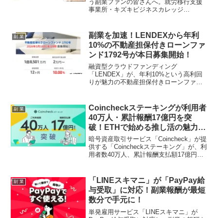
う副業ファンの皆さんへ。就労移行支援
事業所・キズキビジネスカレッジ
（KBC）が、ブラック企業やミスマッチ
を未然に防ぎ、あなたにとっての「安全
な職場」を見極めるための無料アーカイ
副業を加速！LENDEXから年利
副 業
ブ動画を公開しました。求人票の裏側に
10%の不動産担保付きローンファ
ある“会社の空気”を読み解き、安定したキ
ンド1792号が本日募集開始！
ャリアを築くためのヒントが満載です。
融資型クラウドファンディング
「LENDEX」が、年利10%という高利回
りが魅力の不動産担保付きローンファン
ド1792号の募集を本日2026年3月18日19
時より開始します。少額から始められる
投資で、あなたの副業ライフを応援する
Coincheckステーキングが利用者
副 業
新しい選択肢として注目です。
40万人・累計報酬17億円を突
破！ETHで始める推し活の魅力と
は？
暗号資産取引サービス「Coincheck」が提
供する「Coincheckステーキング」が、利
用者数40万人、累計報酬支払額17億円を
突破しました。イーサリアムの長期保有
で自動的に報酬が受け取れるこのサービ
スは、副業ファンにとって新たな「推し
「LINEスキマニ」が「PayPay給
副 業
活」の形となるでしょう。
与受取」に対応！副業報酬が最短
数分で手元に！
単発雇用サービス「LINEスキマニ」が