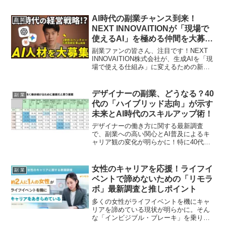
AI時代の副業チャンス到来！
副 業
NEXT INNOVAITIONが「現場で
使えるAI」を極める仲間を大募
集！
副業ファンの皆さん、注目です！NEXT
INNOVAITION株式会社が、生成AIを「現
場で使える仕組み」に変えるための新た
な仲間を募集しています。YouTube動画
編集者、AI駆動開発エンジニア、AI/DXコ
ンサルタントとして、AI時代の最前線で
デザイナーの副業、どうなる？40
副 業
スキルアップできるチャンスをお見逃し
代の「ハイブリッド志向」が示す
なく！柔軟な働き方も魅力で、あなたの
未来とAI時代のスキルアップ術！
「推し活」ならぬ「推しAI」を仕事にす
るきっかけになるかも！？
デザイナーの働き方に関する最新調査
で、副業への高い関心とAI普及によるキ
ャリア観の変化が明らかに！特に40代の
「転職はせず、副業に意欲」というハイ
ブリッド志向に注目し、これからのデザ
イナーの推し活を応援するヒントをお届
女性のキャリアを応援！ライフイ
副 業
けします。
ベントで諦めないための「リモラ
ボ」最新調査と推しポイント
多くの女性がライフイベントを機にキャ
リアを諦めている現状が明らかに。そん
な「インビジブル・ブレーキ」を乗り越
え、自分らしい働き方を実現する「リモ