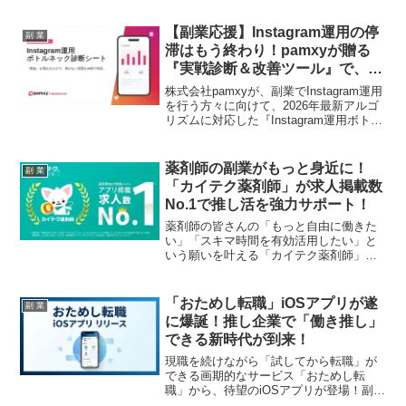
ラボ」の最新情報と、副業ファンが注目
すべきポイントをご紹介します！
【副業応援】Instagram運用の停
副 業
滞はもう終わり！pamxyが贈る
『実戦診断＆改善ツール』で、あ
なたの「稼ぐ推し」を成長軌道
株式会社pamxyが、副業でInstagram運用
へ！
を行う方々に向けて、2026年最新アルゴ
リズムに対応した『Instagram運用ボトル
ネック診断シート』を無料で提供開始し
ました。累計250万人超のSNS運用実績に
基づき、あなたの「推しアカウント」の
薬剤師の副業がもっと身近に！
副 業
課題をデータで特定し、成長への道筋を
「カイテク薬剤師」が求人掲載数
示すこのツールは、Instagram副業の次の
No.1で推し活を強力サポート！
ステップを強力にサポートします。
薬剤師の皆さんの「もっと自由に働きた
い」「スキマ時間を有効活用したい」と
いう願いを叶える「カイテク薬剤師」
が、薬剤師向け単発バイトの求人掲載数
でNo.1を獲得しました！副業ファン必見
のこのサービスで、あなたの働き方がき
「おためし転職」iOSアプリが遂
副 業
っと変わります。
に爆誕！推し企業で「働き推し」
できる新時代が到来！
現職を続けながら「試してから転職」が
できる画期的なサービス「おためし転
職」から、待望のiOSアプリが登場！副業
ファン必見の、スマホひとつでキャリア