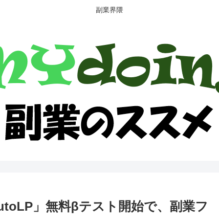
副業界隈
utoLP」無料βテスト開始で、副業フ