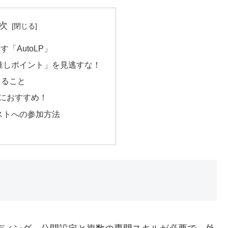
次
「AutoLP」
推しポイント」を見逃すな！
きること
におすすめ！
ストへの参加方法
」