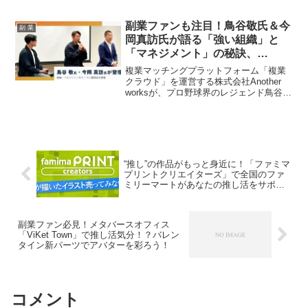
円分をプレゼントする「漫画家力応援！
投稿者全員プレゼントキャンペーン」を
開催中。あなたの情熱を作品に込めて、
副業ファンも注目！鳥谷敬氏＆今
副 業
多くの読者に届け、さらにデビューのチ
岡真訪氏が語る「強い組織」と
ャンスを掴む絶好の機会です！
「マネジメント」の秘訣、
Another worksイベントレポー
複業マッチングプラットフォーム「複業
ト！
クラウド」を運営する株式会社Another
worksが、プロ野球界のレジェンド鳥谷敬
氏と今岡真訪氏を招き、経営者向けイベ
ントを開催しました。人的資本経営時代
の「強い組織の条件」と「マネジメント
の本質」について熱い議論が交わされた
本イベント。副業で活躍を目指す皆さん
の「推し活」にも役立つヒントが満載の
“推し”の作品がもっと身近に！「ファミマ
イベントレポートをお届けします！
プリントクリエイターズ」で全国のファ
ミリーマートがあなたの推し活をサポー
ト！
副業ファン必見！メタバースオフィス
「ViKet Town」で推し活気分！？バレン
タイン新パーツでアバターを彩ろう！
コメント