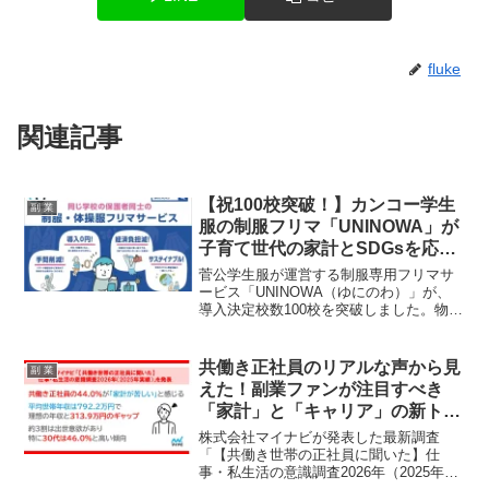
fluke
関連記事
【祝100校突破！】カンコー学生
副 業
服の制服フリマ「UNINOWA」が
子育て世代の家計とSDGsを応
援！
菅公学生服が運営する制服専用フリマサ
ービス「UNINOWA（ゆにのわ）」が、
導入決定校数100校を突破しました。物価
高騰に悩む子育て世代の家計を助け、学
校現場のSDGs推進に貢献するこのサービ
スは、安心・安全なリユースを可能にし
共働き正社員のリアルな声から見
副 業
ます。
えた！副業ファンが注目すべき
「家計」と「キャリア」の新トレ
ンド
株式会社マイナビが発表した最新調査
「【共働き世帯の正社員に聞いた】仕
事・私生活の意識調査2026年（2025年実