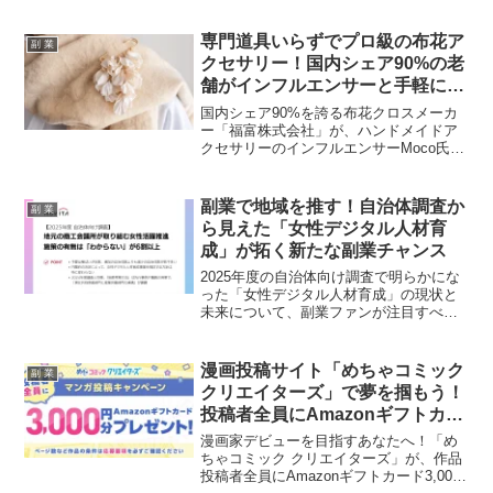
績）」から、共働き世帯の家計事情やキ
ャリア意識が明らかに。この結果が、副
業を「推し活」のように楽しむ皆さんに
専門道具いらずでプロ級の布花ア
副 業
とって、どんな新たなヒントをもたらす
クセサリー！国内シェア90%の老
のかを深掘りします！
舗がインフルエンサーと手軽に
「推し活」できるキットを発売
国内シェア90%を誇る布花クロスメーカ
ー「福富株式会社」が、ハンドメイドア
クセサリーのインフルエンサーMoco氏と
コラボ！専門的なコテなどの道具なしで
本格的な布花アクセサリーが作れる初心
者キットが登場し、手軽に新しい「推し
副業で地域を推す！自治体調査か
副 業
活」を始めたい副業ファンにぴったりの
ら見えた「女性デジタル人材育
内容です。
成」が拓く新たな副業チャンス
2025年度の自治体向け調査で明らかにな
った「女性デジタル人材育成」の現状と
未来について、副業ファンが注目すべき
ポイントを深掘り！あなたのデジタルス
キルが地域活性化の鍵となるかもしれま
せん。
漫画投稿サイト「めちゃコミック
副 業
クリエイターズ」で夢を掴もう！
投稿者全員にAmazonギフトカー
ド3,000円分プレゼント！
漫画家デビューを目指すあなたへ！「め
ちゃコミック クリエイターズ」が、作品
投稿者全員にAmazonギフトカード3,000