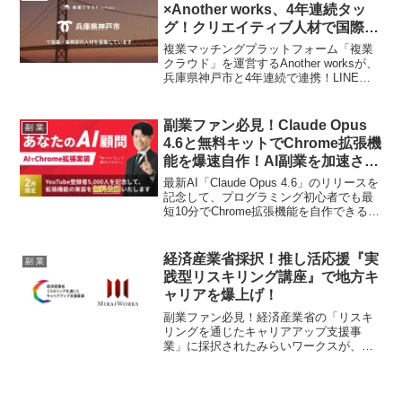
うな環境が整います。集中できるコワー
×Another works、4年連続タッ
キングスペースや初期費用を抑えたレン
グ！クリエイティブ人材で国際都
タルオフィスなど、充実の設備であなた
市の魅力を発信しよう！
の「はたらく」をサポート！
複業マッチングプラットフォーム「複業
クラウド」を運営するAnother worksが、
兵庫県神戸市と4年連続で連携！LINE記
事制作者、フォトグラファー、Instagram
記事制作者の3職種でクリエイティブ人材
を大募集。あなたのスキルで国際都市神
副業ファン必見！Claude Opus
副 業
戸の魅力を発信し、地域活性化に貢献す
4.6と無料キットでChrome拡張機
る、またとないチャンスです！
能を爆速自作！AI副業を加速させ
よう！
最新AI「Claude Opus 4.6」のリリースを
記念して、プログラミング初心者でも最
短10分でChrome拡張機能を自作できる無
料スターターキットが公開されました！
副業で使える「小さな自動化」で、あな
たの推し活（副業）を強力にサポートす
経済産業省採択！推し活応援『実
副 業
るこのキット、見逃し厳禁です！
践型リスキリング講座』で地方キ
ャリアを爆上げ！
副業ファン必見！経済産業省の「リスキ
リングを通じたキャリアアップ支援事
業」に採択されたみらいワークスが、地
域企業で活躍するための特別な講座を提
供開始。あなたのスキルアップと地方で
の新しい挑戦を全力で応援します！