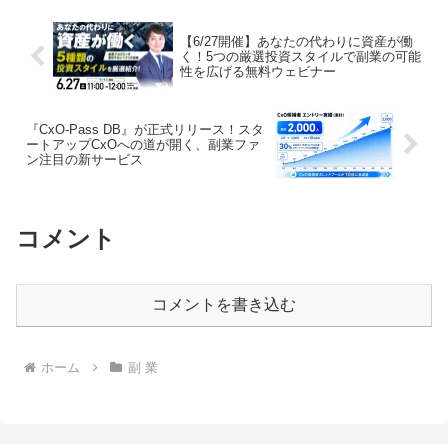
【6/27開催】あなたの代わりに資産が働
く！5つの厳選投資スタイルで副業の可能
性を広げる無料ウェビナー
『CxO-Pass DB』が正式リリース！スタ
ートアップCxOへの道が開く、副業ファ
ン注目の新サービス
コメント
コメントを書き込む
ホーム
副 業