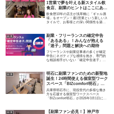
1営業で夢を叶える新スタイル飲
食店、副業のヒントはここにあ
り！
飲食歴10年の店主が浅草橋に「ギャル酒
場」をオープン！週1営業という新しいス
タイルで、お客様との深い関係性を築き
ながら、自身の夢を実現しています。初
期投資を抑えて開業できる「シェアレス
トラン」を活用した、この注目のビジネ
副業・フリーランスの確定申告
副 業
スモデルは、副業を考えているファンに
「あるある」！みんなが抱える
とっても見逃せない情報です。
「迷子」問題と解決への期待
フリーランスや副業従事者の多くが確定
申告にネガティブな感情を抱き、専門的
な相談相手がいない「確定申告迷子」の
状態にあることが、テックビズの調査で
明らかになりました。この課題に対し、
テックビズが提供するサポートや今後の
明石に副業ファンのための新聖地
副 業
展望を紹介し、副業ファンの推し活を応
誕生！24時間使える個室型ワーク
援します。
スペース「BIZcomfort明石」で
推し活もキャリアも充実！
兵庫県明石市に、現役世代の多様な働き
方を応援する個室型ワークスペース
「BIZcomfort明石」が2026年3月1日にオ
ープンします。駅チカ24時間利用可能
で、副業やスキルアップの時間を確保し
たい副業ファンにとって、まさに夢のよ
【副業ファン必見！】神戸市
副 業