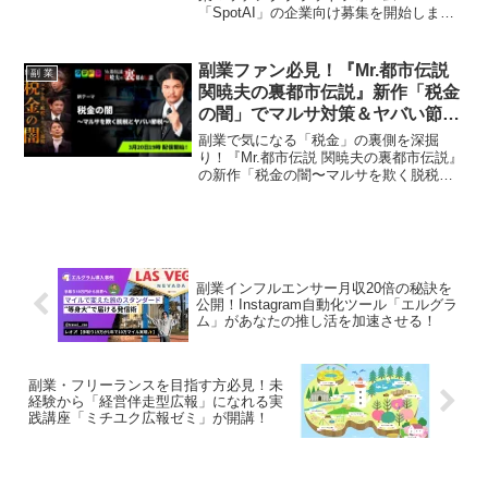
「SpotAI」の企業向け募集を開始しまし
た。月額3万円（税別）で採用手数料・成
果報酬無料という画期的な料金体系で、
AI導入支援やDX支援を加速したい企業
副業ファン必見！『Mr.都市伝説
副 業
と、副業で活躍したいAI人材を繋ぎま
関暁夫の裏都市伝説』新作「税金
す。AIスキルを持つあなたの新しい働き
の闇」でマルサ対策＆ヤバい節税
方を応援するこのサービスに注目です！
術が明らかに！
副業で気になる「税金」の裏側を深掘
り！『Mr.都市伝説 関暁夫の裏都市伝説』
の新作「税金の闇〜マルサを欺く脱税と
ヤバい節税〜」が縦型ショートドラマア
プリ「タテドラ」で配信開始されます。
専門家を招き、隠し金庫から芸能人の経
費、AI税務調査の裏側まで、副業ファン
が知っておきたいディープな情報が満載
です。
副業インフルエンサー月収20倍の秘訣を
公開！Instagram自動化ツール「エルグラ
ム」があなたの推し活を加速させる！
副業・フリーランスを目指す方必見！未
経験から「経営伴走型広報」になれる実
践講座「ミチユク広報ゼミ」が開講！