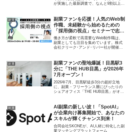
が実施した最新調査で、なんと9割以上の
利用者が運用成績プラスを達成している
ことが明らかになりました！成功体験が
「推し活」を支え、2026年の成長投資枠
副業ファンを応援！人気のWeb制
副 業
では「日本株シフト」が鮮明に。一方
作職、未経験から始めるための
で、投資資金の捻出や制度理解が継続の
「採用側の視点」セミナーで志望
鍵となる実態も浮き彫りに。副業を頑張
動機を深掘り！
る皆さんの資産形成を応援する、見逃せ
働き方が柔軟で高需要なWeb制作職は、
ない調査結果をお届けします！
副業としても注目を集めています。株式
会社クリーク･アンド･リバー社が開催す
る無料オンラインセミナーでは、未経験
からWeb制作職を目指す方がつまずきや
すい「志望動機」に焦点を当て、採用担
副業ファンの聖地爆誕！目黒駅3
副 業
当者の視点から効果的なアピール方法を
分に「THE HUB目黒」が2026年
解説。あなたのWeb制作職への「推し
7月オープン！
活」を強力にサポートします。
2026年7月、目黒駅徒歩3分の超好立地
に、副業・フリーランス層にぴったりの
シェアオフィス「THE HUB目黒」がオー
プンします。全国1800拠点以上が利用で
きるフレキシブルなワークスペースで、
あなたの「推し活」ならぬ「副業活」を
AI副業の新しい波！「SpotAI」
副 業
強力にサポート！最高の環境で、新しい
が企業向け募集開始で、あなたの
働き方を「推し」てみませんか？
スキルが輝くチャンス到来！
合同会社SKONEが、AI人材に特化した副
業マッチングプラットフォーム