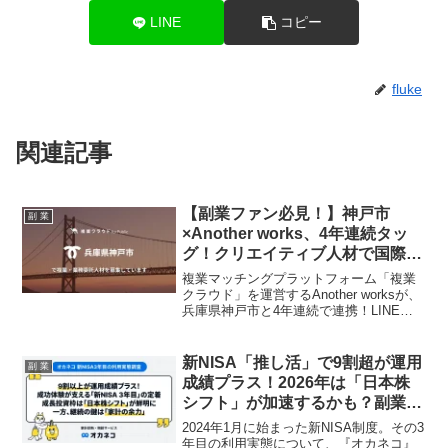
LINE
コピー
fluke
関連記事
【副業ファン必見！】神戸市
副 業
×Another works、4年連続タッ
グ！クリエイティブ人材で国際都
市の魅力を発信しよう！
複業マッチングプラットフォーム「複業
クラウド」を運営するAnother worksが、
兵庫県神戸市と4年連続で連携！LINE記
事制作者、フォトグラファー、Instagram
記事制作者の3職種でクリエイティブ人材
を大募集。あなたのスキルで国際都市神
新NISA「推し活」で9割超が運用
副 業
戸の魅力を発信し、地域活性化に貢献す
成績プラス！2026年は「日本株
る、またとないチャンスです！
シフト」が加速するかも？副業フ
ァン必見の最新調査！
2024年1月に始まった新NISA制度。その3
年目の利用実態について、『オカネコ』