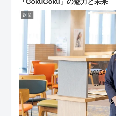
「GokuGoku」の魅力と未来
副 業