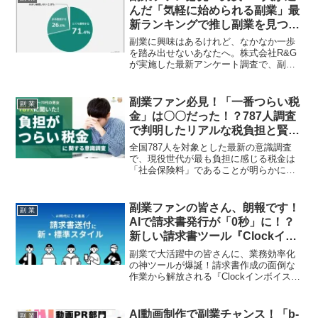
のノウハウが詰まった書籍の無料プレゼ
んだ「気軽に始められる副業」最
ント企画もご紹介します！
新ランキングで推し副業を見つけ
よう！
副業に興味はあるけれど、なかなか一歩
を踏み出せないあなたへ。株式会社R&G
が実施した最新アンケート調査で、副業
経験者500人が選んだ「気軽に始められる
副業」ランキングが発表されました。約
98%の人が重視する「気軽さ」をキーワ
副業ファン必見！「一番つらい税
副 業
ードに、あなたのライフスタイルにぴっ
金」は〇〇だった！？787人調査
たりの副業を見つけるヒントをお届けし
で判明したリアルな税負担と賢い
ます！
節税術
全国787人を対象とした最新の意識調査
で、現役世代が最も負担に感じる税金は
「社会保険料」であることが明らかにな
りました。副業で収入アップを目指すあ
なたも、この調査結果から賢い節税対策
を学んで、手取りを最大化しましょう！
副業ファンの皆さん、朗報です！
副 業
AIで請求書発行が「0秒」に！？
新しい請求書ツール『Clockイン
ボイス』が登場！
副業で大活躍中の皆さんに、業務効率化
の神ツールが爆誕！請求書作成の面倒な
作業から解放される『Clockインボイス』
の魅力を徹底解説します。
AI動画制作で副業チャンス！「b-
副 業