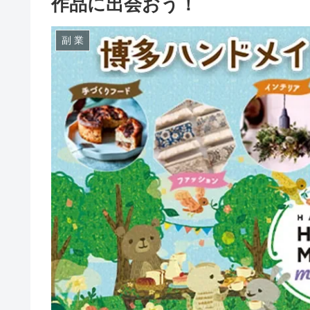
作品に出会おう！
副 業